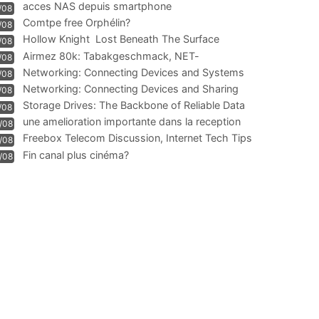
acces NAS depuis smartphone
/08
Comtpe free Orphélin?
/08
Hollow Knight  Lost Beneath The Surface
/08
Airmez 80k: Tabakgeschmack, NET-
/08
Technologie und Leistung im
Networking: Connecting Devices and Systems
/08
Networking: Connecting Devices and Sharing
/08
Information
Storage Drives: The Backbone of Reliable Data
/08
Management
une amelioration importante dans la reception
/08
WIFI
Freebox Telecom Discussion, Internet Tech Tips
/08
Communi
Fin canal plus cinéma?
/08