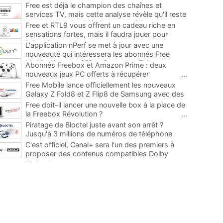
Free est déjà le champion des chaînes et
services TV, mais cette analyse révèle qu'il reste
encore au moins 141 ajouts possibles
...
Free et RTL9 vous offrent un cadeau riche en
sensations fortes, mais il faudra jouer pour
l'obtenir
...
L'application nPerf se met à jour avec une
nouveauté qui intéressera les abonnés Free
Mobile, Orange, SFR et Bouygues Telecom
...
Abonnés Freebox et Amazon Prime : deux
nouveaux jeux PC offerts à récupérer
...
Free Mobile lance officiellement les nouveaux
Galaxy Z Fold8 et Z Flip8 de Samsung avec des
promos et des cadeaux
...
Free doit-il lancer une nouvelle box à la place de
la Freebox Révolution ?
...
Piratage de Bloctel juste avant son arrêt ?
Jusqu'à 3 millions de numéros de téléphone
auraient fuité
...
C'est officiel, Canal+ sera l'un des premiers à
proposer des contenus compatibles Dolby
Vision 2
...