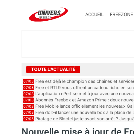
ACCUEIL
FREEZONE
TOUTE L'ACTUALITÉ
Free est déjà le champion des chaînes et services 
07/08
encore au moin...
Free et RTL9 vous offrent un cadeau riche en sens
07/08
l’obtenir
L’application nPerf se met à jour avec une nouvea
07/08
Mobile, Orange, SFR ...
Abonnés Freebox et Amazon Prime : deux nouveau
07/08
Free Mobile lance officiellement les nouveaux Ga
07/08
des promos et des cadeaux
Free doit-il lancer une nouvelle box à la place de
07/08
Piratage de Bloctel juste avant son arrêt ? Jusqu
07/08
auraient fuité
Nouvelle mise à jour de 