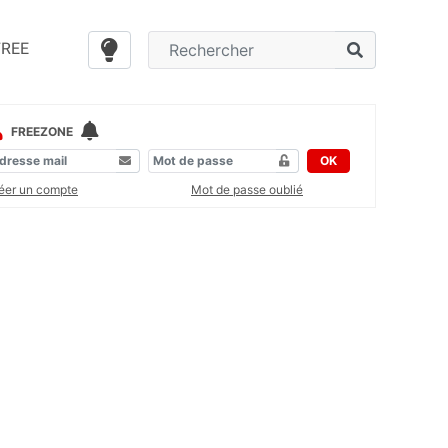
FREE
FREEZONE
OK
éer un compte
Mot de passe oublié