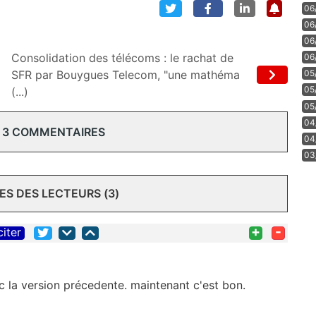
06
06
06
Consolidation des télécoms : le rachat de
06
SFR par Bouygues Telecom, "une mathéma
05
05
(...)
05
04
 3 COMMENTAIRES
04
03
S DES LECTEURS (3)
+
-
citer
ec la version précedente. maintenant c'est bon.