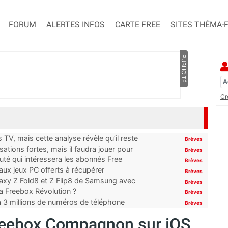
FORUM
ALERTES INFOS
CARTE FREE
SITES THÉMA-
PUBLICITÉ
Cr
TV, mais cette analyse révèle qu’il reste
Brèves
ations fortes, mais il faudra jouer pour
Brèves
uté qui intéressera les abonnés Free
Brèves
x jeux PC offerts à récupérer
Brèves
laxy Z Fold8 et Z Flip8 de Samsung avec
Brèves
 la Freebox Révolution ?
Brèves
’à 3 millions de numéros de téléphone
Brèves
Freebox Compagnon sur iOS