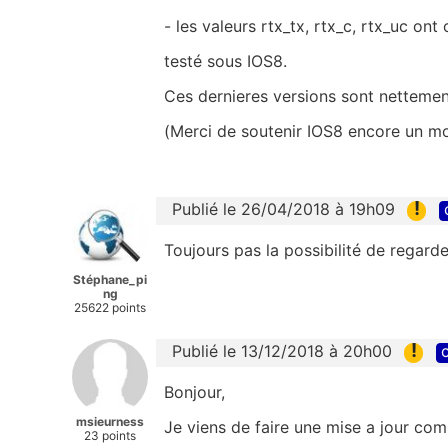
- les valeurs rtx_tx, rtx_c, rtx_uc ont
testé sous IOS8.
Ces dernieres versions sont nettemen
(Merci de soutenir IOS8 encore un m
!
Publié le 26/04/2018 à 19h09
Toujours pas la possibilité de regarde
Stéphane_pi
ng
25622 points
!
Publié le 13/12/2018 à 20h00
c
Bonjour,
msieurness
Je viens de faire une mise a jour co
23 points