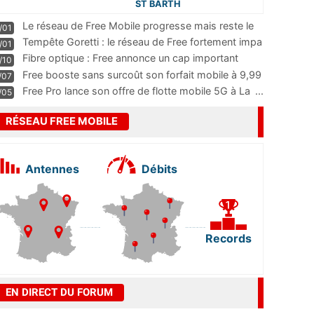
ST BARTH
Le réseau de Free Mobile progresse mais reste le
/01
m
...
Tempête Goretti : le réseau de Free fortement impa
/01
...
Fibre optique : Free annonce un cap important
/10
pass
...
Free booste sans surcoût son forfait mobile à 9,99
/07
...
Free Pro lance son offre de flotte mobile 5G à La
...
/05
RÉSEAU FREE MOBILE
Antennes
Débits
Records
EN DIRECT DU FORUM