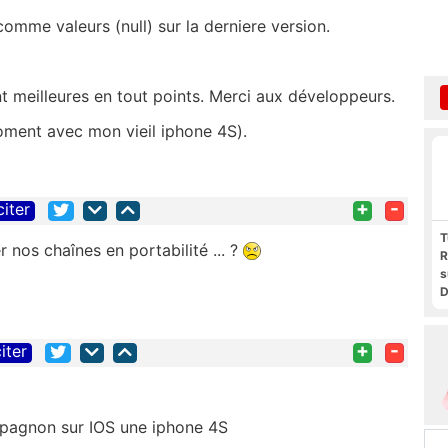
 comme valeurs (null) sur la derniere version.
t meilleures en tout points. Merci aux développeurs.
oment avec mon vieil iphone 4S).
+
-
citer
T
r nos chaînes en portabilité ... ?
R
s
D
t
F
F
+
-
iter
P
mpagnon sur IOS une iphone 4S