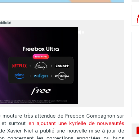
blicité
le mouture très attendue de Freebox Compagnon sur
 et surtout
en ajoutant une kyrielle de nouveautés
 de Xavier Niel a publié une nouvelle mise à jour de
ation concernant les corrections apportées ou bugs