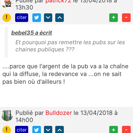
Publié
par
patrick72
le 13/04/2018 à
13h30
!
+
-
citer
bebel35 a écrit
Et pourquoi pas remettre les pubs sur les
chaines publiques ???
....parce que l'argent de la pub va a la chaîne
qui la diffuse, la redevance va ...on ne sait
pas bien où d'ailleurs !
Publié
par
Bulldozer
le 13/04/2018 à
14h00
!
+
-
citer