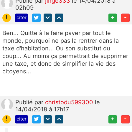
Publié
par
jinge333
le 14/04/2018 à
02h09
!
+
-
citer
Ben... Quitte à la faire payer par tout le
monde, pourquoi ne pas la rentrer dans la
taxe d'habitation... Ou son substitut du
coup... Au moins ça permettrait de supprimer
une taxe, et donc de simplifier la vie des
citoyens...
Publié
par
christodu599300
le
14/04/2018 à 17h17
!
+
-
citer