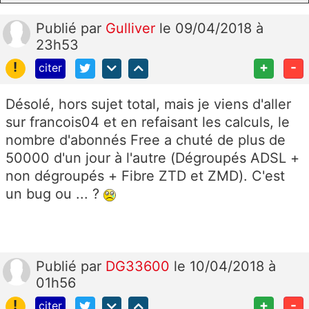
Publié
par
Gulliver
le 09/04/2018 à
23h53
!
+
-
citer
Désolé, hors sujet total, mais je viens d'aller
sur francois04 et en refaisant les calculs, le
nombre d'abonnés Free a chuté de plus de
50000 d'un jour à l'autre (Dégroupés ADSL +
non dégroupés + Fibre ZTD et ZMD). C'est
un bug ou ... ?
Publié
par
DG33600
le 10/04/2018 à
01h56
!
+
-
citer