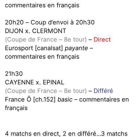
commentaires en français
20h20 – Coup d’envoi à 20h30
DIJON x. CLERMONT
(Coupe de France – 8e tour)
–
Direct
Eurosport [canalsat]
payante
–
commentaires en français
21h30
CAYENNE x. EPINAL
(Coupe de France – 8e tour)
–
Différé
France Ô [ch.152]
basic
– commentaires en
français
4 matchs en direct, 2 en différé…3 matchs