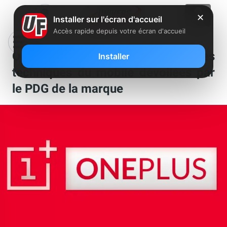
✕
Installer sur l'écran d'accueil
Accès rapide depuis votre écran d'accueil
OnePlus 6 : les caractéristiques
Installer
techniques du mobile dévoilées par
le PDG de la marque