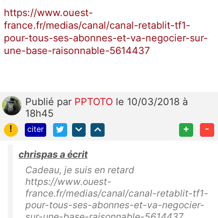
https://www.ouest-
france.fr/medias/canal/canal-retablit-tf1-
pour-tous-ses-abonnes-et-va-negocier-sur-
une-base-raisonnable-5614437
Publié
par
PPTOTO
le 10/03/2018 à
18h45
!
+
-
citer
chrispas a écrit
Cadeau, je suis en retard
https://www.ouest-
france.fr/medias/canal/canal-retablit-tf1-
pour-tous-ses-abonnes-et-va-negocier-
sur-une-base-raisonnable-5614437