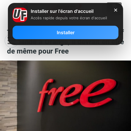
✕
Installer sur l'écran d'accueil
Accès rapide depuis votre écran d'accueil
TF1 a nettement fait baisser le tarif
Installer
demandé à Orange, il devrait en être
de même pour Free