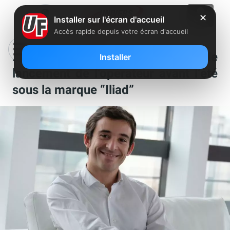
✕
Installer sur l'écran d'accueil
Accès rapide depuis votre écran d'accueil
Italie : Benedetto Levi annonce le
Installer
lancement de l’opérateur avant l’été
sous la marque “Iliad”