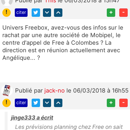
Publié
par
This
le 06/03/2018 à 15h47
!
+
-
citer
Univers Freebox, avez-vous des infos sur le
rachat par une autre société de Mobipel, le
centre d'appel de Free à Colombes ? La
direction est en réunion actuellement avec
Angélique... ?
Publié
par
jack-no
le 06/03/2018 à 16h55
!
+
-
citer
jinge333 a écrit
Les prévisions planning chez Free on sait