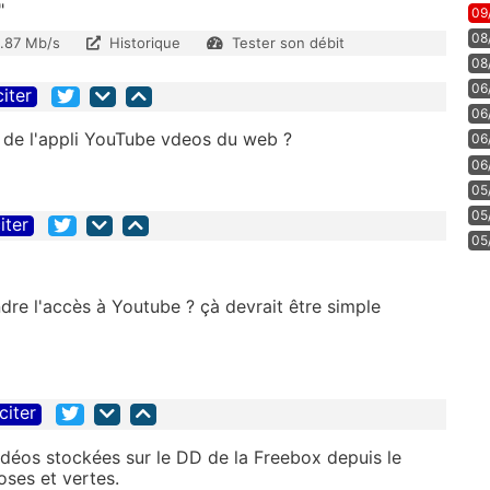
"
09
08
1.87 Mb/s
Historique
Tester son débit
08
06
citer
06
r de l'appli YouTube vdeos du web ?
06
06
05
05
iter
05
ndre l'accès à Youtube ? çà devrait être simple
citer
vidéos stockées sur le DD de la Freebox depuis le
oses et vertes.