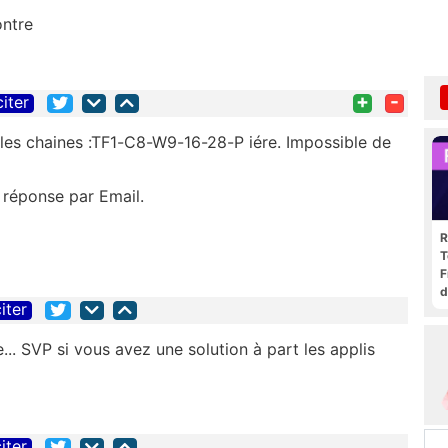
ontre
+
-
citer
 les chaines :TF1-C8-W9-16-28-P iére. Impossible de
e réponse par Email.
R
T
F
d
iter
. SVP si vous avez une solution à part les applis
iter