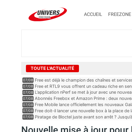
ACCUEIL
FREEZONE
TOUTE L'ACTUALITÉ
Free est déjà le champion des chaînes et services 
07/08
encore au moin...
Free et RTL9 vous offrent un cadeau riche en sens
07/08
l’obtenir
L’application nPerf se met à jour avec une nouvea
07/08
Mobile, Orange, SFR ...
Abonnés Freebox et Amazon Prime : deux nouveau
07/08
Free Mobile lance officiellement les nouveaux Ga
07/08
des promos et des cadeaux
Free doit-il lancer une nouvelle box à la place de
07/08
Piratage de Bloctel juste avant son arrêt ? Jusqu
07/08
auraient fuité
Nouvelle mise à jour pour 