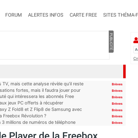
FORUM
ALERTES INFOS
CARTE FREE
SITES THÉMA-
PUBLICITÉ
Cr
TV, mais cette analyse révèle qu’il reste
Brèves
ations fortes, mais il faudra jouer pour
Brèves
uté qui intéressera les abonnés Free
Brèves
x jeux PC offerts à récupérer
Brèves
laxy Z Fold8 et Z Flip8 de Samsung avec
Brèves
 la Freebox Révolution ?
Brèves
’à 3 millions de numéros de téléphone
Brèves
le Player de la Freebox