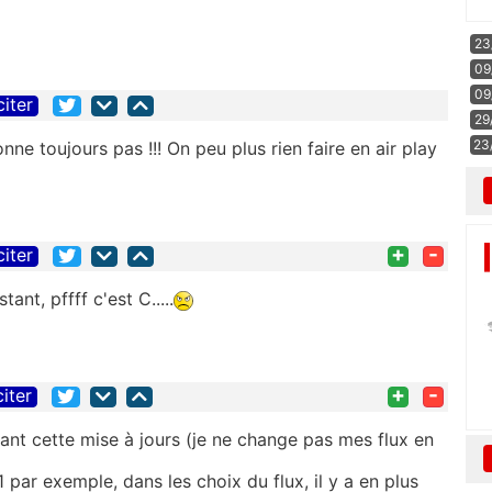
23
09
09
citer
29
23
nne toujours pas !!! On peu plus rien faire en air play
+
-
citer
nt, pffff c'est C.....
+
-
citer
avant cette mise à jours (je ne change pas mes flux en
par exemple, dans les choix du flux, il y a en plus