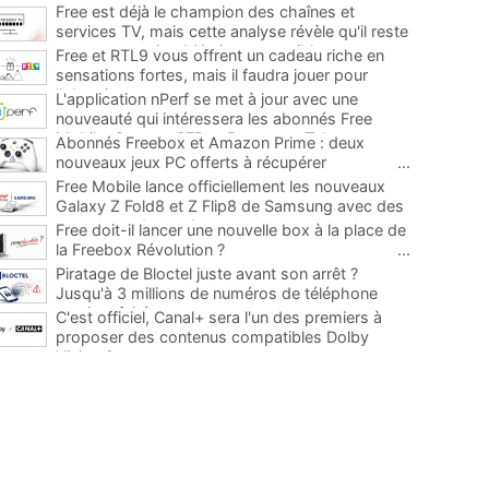
Free est déjà le champion des chaînes et
services TV, mais cette analyse révèle qu'il reste
encore au moins 141 ajouts possibles
...
Free et RTL9 vous offrent un cadeau riche en
sensations fortes, mais il faudra jouer pour
l'obtenir
...
L'application nPerf se met à jour avec une
nouveauté qui intéressera les abonnés Free
Mobile, Orange, SFR et Bouygues Telecom
...
Abonnés Freebox et Amazon Prime : deux
nouveaux jeux PC offerts à récupérer
...
Free Mobile lance officiellement les nouveaux
Galaxy Z Fold8 et Z Flip8 de Samsung avec des
promos et des cadeaux
...
Free doit-il lancer une nouvelle box à la place de
la Freebox Révolution ?
...
Piratage de Bloctel juste avant son arrêt ?
Jusqu'à 3 millions de numéros de téléphone
auraient fuité
...
C'est officiel, Canal+ sera l'un des premiers à
proposer des contenus compatibles Dolby
Vision 2
...