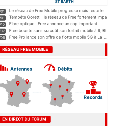
ST BARTH
Le réseau de Free Mobile progresse mais reste le
/01
m
...
Tempête Goretti : le réseau de Free fortement impa
/01
...
Fibre optique : Free annonce un cap important
/10
pass
...
Free booste sans surcoût son forfait mobile à 9,99
/07
...
Free Pro lance son offre de flotte mobile 5G à La
...
/05
RÉSEAU FREE MOBILE
Antennes
Débits
Records
EN DIRECT DU FORUM