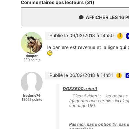
Commentaires des lecteurs (31)
AFFICHER LES 16 
!
Publié le 06/02/2018 à 14h50
la baniere est revenue et la ligne qu
danpar
239 points
!
Publié le 06/02/2018 à 14h51
c
DG33600 a écrit
frederic76
C’est évident : - les geeks e
15965 points
(gageons que certains ici n’ap
sondage UF).
Pas moi, pas d'option tv, pas 