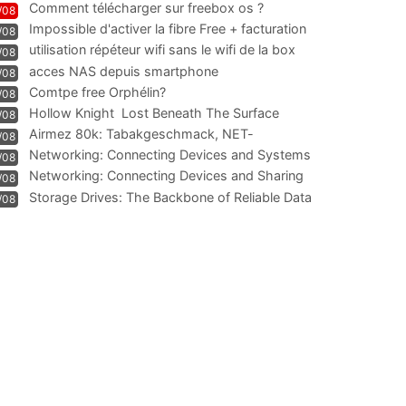
Comment télécharger sur freebox os ?
/08
Impossible d'activer la fibre Free + facturation
/08
résiliation
utilisation répéteur wifi sans le wifi de la box
/08
acces NAS depuis smartphone
/08
Comtpe free Orphélin?
/08
Hollow Knight  Lost Beneath The Surface
/08
Airmez 80k: Tabakgeschmack, NET-
/08
Technologie und Leistung im
Networking: Connecting Devices and Systems
/08
Networking: Connecting Devices and Sharing
/08
Information
Storage Drives: The Backbone of Reliable Data
/08
Management