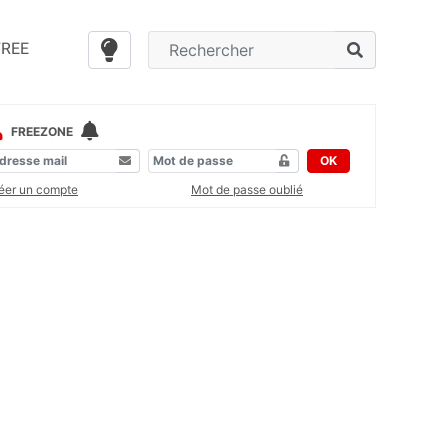
FREE
FREEZONE
OK
éer un compte
Mot de passe oublié