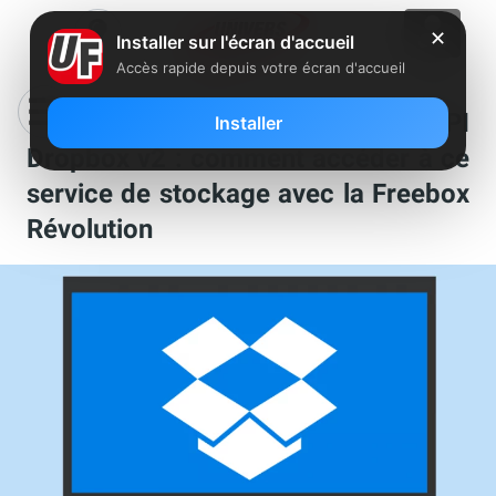
✕
Installer sur l'écran d'accueil
Accès rapide depuis votre écran d'accueil
Free a mis à jour le support de l’API
Installer
Dropbox v2 : comment accéder à ce
service de stockage avec la Freebox
Révolution