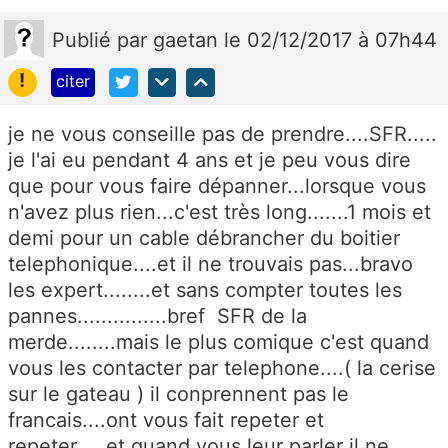
Publié
par
gaetan
le 02/12/2017 à 07h44
!
citer
je ne vous conseille pas de prendre....SFR.....
je l'ai eu pendant 4 ans et je peu vous dire
que pour vous faire dépanner...lorsque vous
n'avez plus rien...c'est très long.......1 mois et
demi pour un cable débrancher du boitier
telephonique....et il ne trouvais pas...bravo
les expert........et sans compter toutes les
pannes...............bref SFR de la
merde........mais le plus comique c'est quand
vous les contacter par telephone....( la cerise
sur le gateau ) il conprennent pas le
francais....ont vous fait repeter et
repeter.....et quand vous leur parler il ne