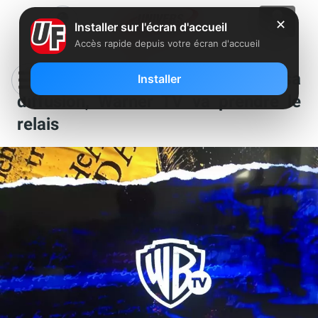
✕
Installer sur l'écran d'accueil
Accès rapide depuis votre écran d'accueil
Freebox Révolution : Syfy a cessé sa
Installer
diffusion, Warner TV va prendre le
relais