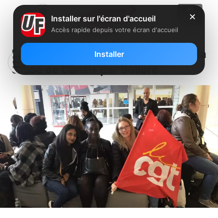
✕
Installer sur l'écran d'accueil
Accès rapide depuis votre écran d'accueil
Des salariés en grève dénoncent la
Installer
casse de Canal+ par Bolloré