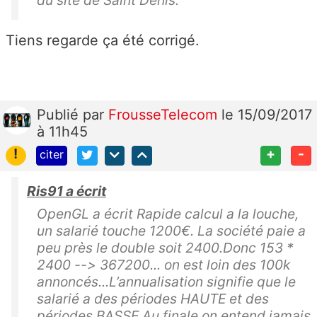
Tiens regarde ça été corrigé.
Publié
par
FrousseTelecom
le 15/09/2017
à 11h45
!
+
-
citer
Ris91 a écrit
OpenGL a écrit Rapide calcul a la louche,
un salarié touche 1200€. La société paie a
peu près le double soit 2400.Donc 153 *
2400 --> 367200... on est loin des 100k
annoncés...L’annualisation signifie que le
salarié a des périodes HAUTE et des
périodes BASSE.Au finale on entend jamais