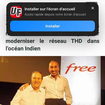
✕
Installer sur l'écran d'accueil
Accès rapide depuis votre écran d'accueil
Telco OI (Free et Only) reçoit 25
Installer
millions d’euros de l’Europe pour
moderniser le réseau THD dans
l’océan Indien