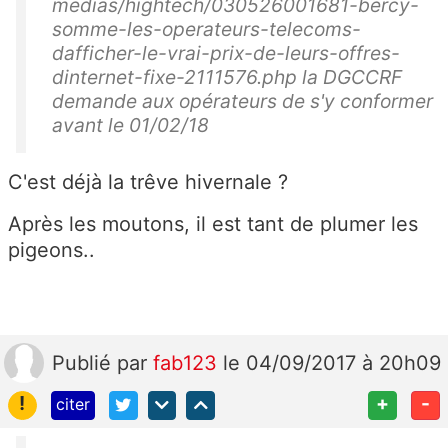
medias/hightech/030526001681-bercy-
somme-les-operateurs-telecoms-
dafficher-le-vrai-prix-de-leurs-offres-
dinternet-fixe-2111576.php la DGCCRF
demande aux opérateurs de s'y conformer
avant le 01/02/18
C'est déjà la trêve hivernale ?
Après les moutons, il est tant de plumer les
pigeons..
Publié
par
fab123
le 04/09/2017 à 20h09
!
+
-
citer