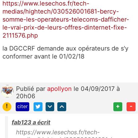
https://www.lesechos.fr/tech-
medias/hightech/030526001681-bercy-
somme-les-operateurs-telecoms-dafficher-
le-vrai-prix-de-leurs-offres-dinternet-fixe-
2111576.php
la DGCCRF demande aux opérateurs de s'y
conformer avant le 01/02/18
Publié
par
apollyon
le 04/09/2017 à
20h06
!
+
-
citer
fab123 a écrit
https://www.lesechos.fr/tech-