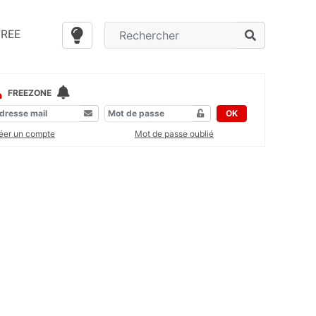
FREE
FREEZONE
OK
éer un compte
Mot de passe oublié