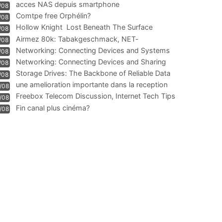
acces NAS depuis smartphone
/08
Comtpe free Orphélin?
/08
Hollow Knight  Lost Beneath The Surface
/08
Airmez 80k: Tabakgeschmack, NET-
/08
Technologie und Leistung im
Networking: Connecting Devices and Systems
/08
Networking: Connecting Devices and Sharing
/08
Information
Storage Drives: The Backbone of Reliable Data
/08
Management
une amelioration importante dans la reception
/08
WIFI
Freebox Telecom Discussion, Internet Tech Tips
/08
Communi
Fin canal plus cinéma?
/08