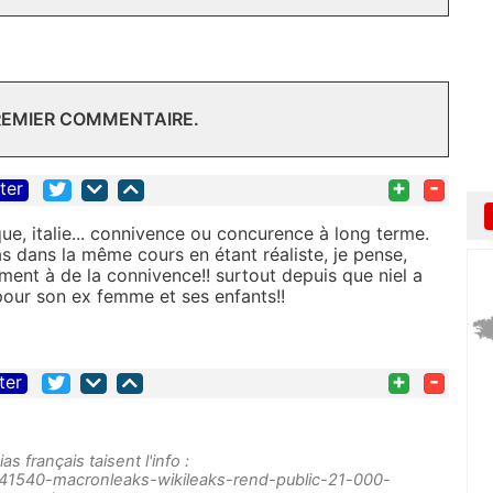
REMIER COMMENTAIRE.
+
-
iter
ique, italie... connivence ou concurence à long terme.
as dans la même cours en étant réaliste, je pense,
nt à de la connivence!! surtout depuis que niel a
pour son ex femme et ses enfants!!
+
-
ter
 français taisent l'info :
ce/41540-macronleaks-wikileaks-rend-public-21-000-