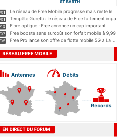
ST BARTH
Le réseau de Free Mobile progresse mais reste le
/01
m
...
Tempête Goretti : le réseau de Free fortement impa
/01
...
Fibre optique : Free annonce un cap important
/10
pass
...
Free booste sans surcoût son forfait mobile à 9,99
/07
...
Free Pro lance son offre de flotte mobile 5G à La
...
/05
RÉSEAU FREE MOBILE
Antennes
Débits
Records
EN DIRECT DU FORUM