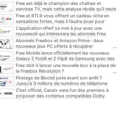
Free est déjà le champion des chaînes et
services TV, mais cette analyse révèle qu'il reste
encore au moins 141 ajouts possibles
...
Free et RTL9 vous offrent un cadeau riche en
sensations fortes, mais il faudra jouer pour
l'obtenir
...
L'application nPerf se met à jour avec une
nouveauté qui intéressera les abonnés Free
Mobile, Orange, SFR et Bouygues Telecom
...
Abonnés Freebox et Amazon Prime : deux
nouveaux jeux PC offerts à récupérer
...
Free Mobile lance officiellement les nouveaux
Galaxy Z Fold8 et Z Flip8 de Samsung avec des
promos et des cadeaux
...
Free doit-il lancer une nouvelle box à la place de
la Freebox Révolution ?
...
Piratage de Bloctel juste avant son arrêt ?
Jusqu'à 3 millions de numéros de téléphone
auraient fuité
...
C'est officiel, Canal+ sera l'un des premiers à
proposer des contenus compatibles Dolby
Vision 2
...