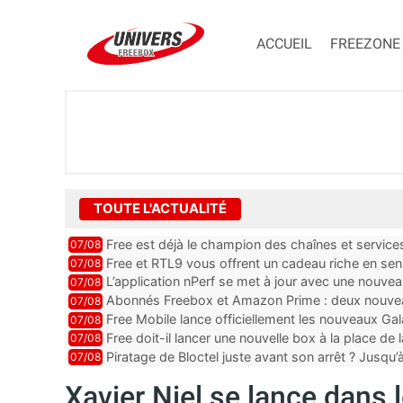
ACCUEIL
FREEZONE
TOUTE L'ACTUALITÉ
Free est déjà le champion des chaînes et services 
07/08
encore au moin...
Free et RTL9 vous offrent un cadeau riche en sens
07/08
l’obtenir
L’application nPerf se met à jour avec une nouvea
07/08
Mobile, Orange, SFR ...
Abonnés Freebox et Amazon Prime : deux nouveau
07/08
Free Mobile lance officiellement les nouveaux Ga
07/08
des promos et des cadeaux
Free doit-il lancer une nouvelle box à la place de
07/08
Piratage de Bloctel juste avant son arrêt ? Jusqu
07/08
auraient fuité
Xavier Niel se lance dans