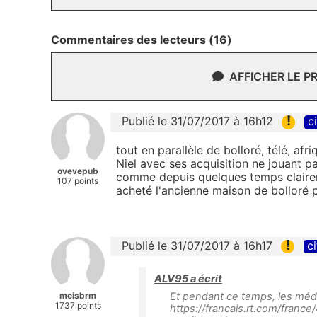
Commentaires des lecteurs (16)
AFFICHER LE P
!
Publié le 31/07/2017 à 16h12
c
tout en parallèle de bolloré, télé, afr
Niel avec ses acquisition ne jouant p
ovevepub
comme depuis quelques temps claireme
107 points
acheté l'ancienne maison de bolloré 
!
Publié le 31/07/2017 à 16h17
ci
ALV95 a écrit
meisbrm
Et pendant ce temps, les médias
1737 points
https://francais.rt.com/fran