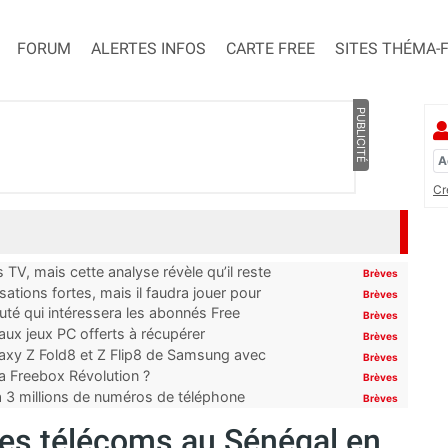
FORUM
ALERTES INFOS
CARTE FREE
SITES THÉMA-
PUBLICITÉ
Cr
TV, mais cette analyse révèle qu’il reste
Brèves
ations fortes, mais il faudra jouer pour
Brèves
uté qui intéressera les abonnés Free
Brèves
x jeux PC offerts à récupérer
Brèves
laxy Z Fold8 et Z Flip8 de Samsung avec
Brèves
 la Freebox Révolution ?
Brèves
’à 3 millions de numéros de téléphone
Brèves
 les télécoms au Sénégal en