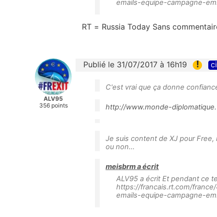
emails-equipe-campagne-em
RT = Russia Today Sans commentair
!
Publié le 31/07/2017 à 16h19
c
C'est vrai que ça donne confiance d
ALV95
356 points
http://www.monde-diplomatique.f
Je suis content de XJ pour Free, m
ou non...
meisbrm a écrit
ALV95 a écrit Et pendant ce tem
https://francais.rt.com/fran
emails-equipe-campagne-emm