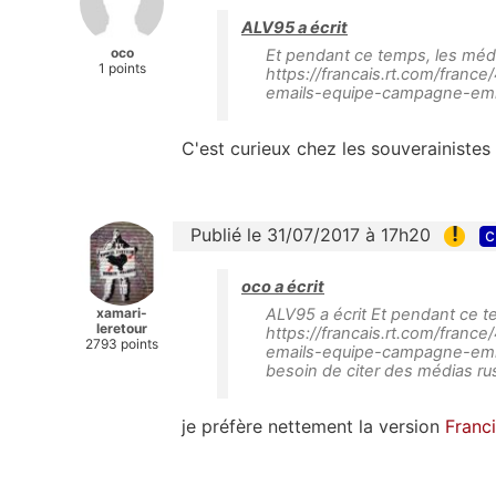
ALV95 a écrit
oco
Et pendant ce temps, les médias
1 points
https://francais.rt.com/fran
emails-equipe-campagne-em
C'est curieux chez les souverainistes 
!
Publié le 31/07/2017 à 17h20
c
oco a écrit
xamari-
ALV95 a écrit Et pendant ce tem
leretour
https://francais.rt.com/fran
2793 points
emails-equipe-campagne-emma
besoin de citer des médias rus
je préfère nettement la version
Franci