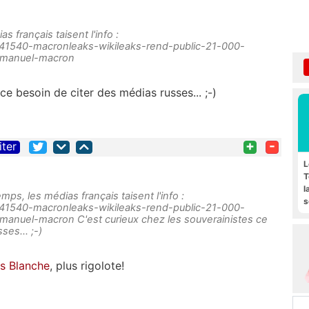
 français taisent l'info :
ce/41540-macronleaks-wikileaks-rend-public-21-000-
manuel-macron
ce besoin de citer des médias russes... ;-)
+
-
iter
L
T
l
ps, les médias français taisent l'info :
s
ce/41540-macronleaks-wikileaks-rend-public-21-000-
F
nuel-macron C'est curieux chez les souverainistes ce
ses... ;-)
s Blanche
, plus rigolote!