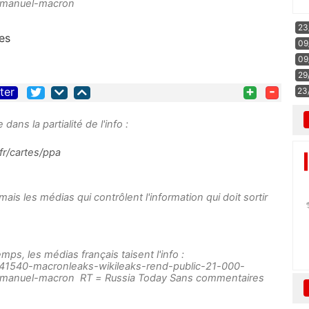
manuel-macron
23
es
09
09
29
+
-
iter
23
ans la partialité de l'info :
r/cartes/ppa
ais les médias qui contrôlent l'information qui doit sortir
ps, les médias français taisent l'info :
ce/41540-macronleaks-wikileaks-rend-public-21-000-
anuel-macron RT = Russia Today Sans commentaires