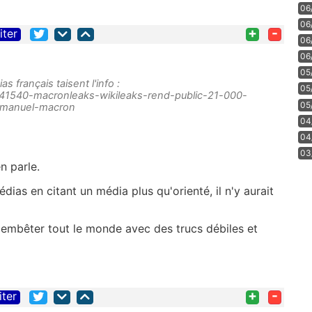
06
06
+
-
iter
06
06
05
 français taisent l'info :
05
ce/41540-macronleaks-wikileaks-rend-public-21-000-
05
manuel-macron
04
04
03
n parle.
ias en citant un média plus qu'orienté, il n'y aurait
 d'embêter tout le monde avec des trucs débiles et
+
-
iter