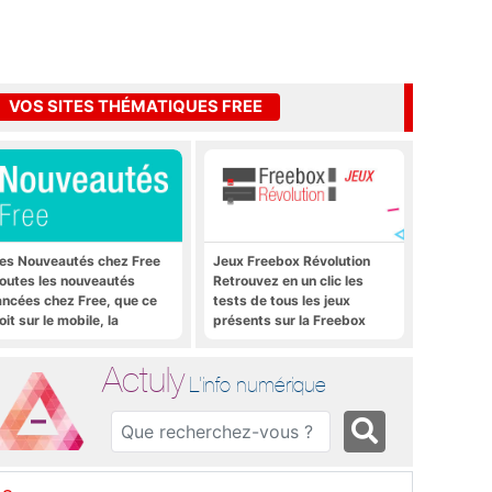
VOS SITES THÉMATIQUES FREE
es Nouveautés chez Free
Jeux Freebox Révolution
outes les nouveautés
Retrouvez en un clic les
ancées chez Free, que ce
tests de tous les jeux
oit sur le mobile, la
présents sur la Freebox
reebox et bien plus encore
Révolution, la box de Free
Actuly
L'info numérique