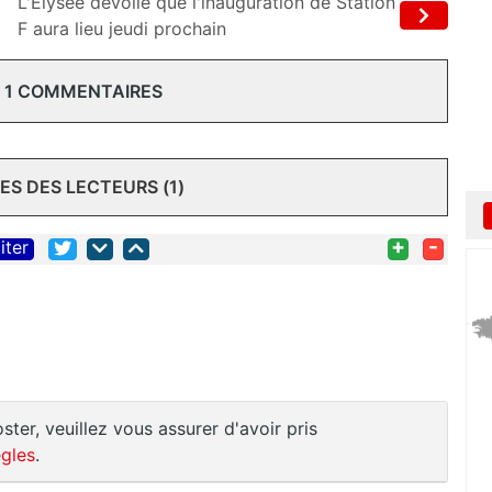
L'Elysée dévoile que l'inauguration de Station
F aura lieu jeudi prochain
 1 COMMENTAIRES
S DES LECTEURS (1)
+
-
iter
ster, veuillez vous assurer d'avoir pris
gles
.