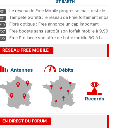
ST BARTH
Le réseau de Free Mobile progresse mais reste le
/01
m
...
Tempête Goretti : le réseau de Free fortement impa
/01
...
Fibre optique : Free annonce un cap important
/10
pass
...
Free booste sans surcoût son forfait mobile à 9,99
/07
...
Free Pro lance son offre de flotte mobile 5G à La
...
/05
RÉSEAU FREE MOBILE
Antennes
Débits
Records
EN DIRECT DU FORUM