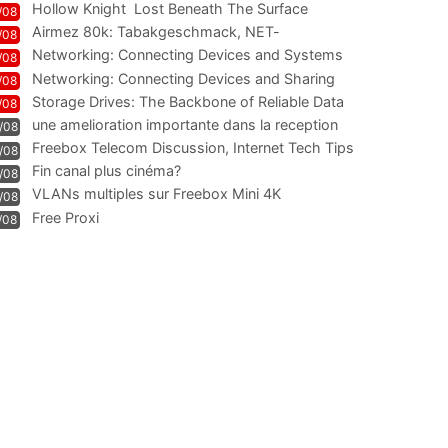
Hollow Knight  Lost Beneath The Surface
/08
Airmez 80k: Tabakgeschmack, NET-
/08
Technologie und Leistung im
Networking: Connecting Devices and Systems
/08
Networking: Connecting Devices and Sharing
/08
Information
Storage Drives: The Backbone of Reliable Data
/08
Management
une amelioration importante dans la reception
/08
WIFI
Freebox Telecom Discussion, Internet Tech Tips
/08
Communi
Fin canal plus cinéma?
/08
VLANs multiples sur Freebox Mini 4K
/08
Free Proxi
/08