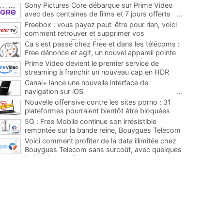
Sony Pictures Core débarque sur Prime Video
avec des centaines de films et 7 jours offerts
...
Freebox : vous payez peut-être pour rien, voici
comment retrouver et supprimer vos
abonnements TV oubliés
...
Ca s'est passé chez Free et dans les télécoms :
Free dénonce et agit, un nouvel appareil pointe
le bout de son nez chez des abonnés Freebox...
Prime Video devient le premier service de
...
streaming à franchir un nouveau cap en HDR
avec ce lancement
...
Canal+ lance une nouvelle interface de
navigation sur iOS
...
Nouvelle offensive contre les sites porno : 31
plateformes pourraient bientôt être bloquées
par Orange, Free, SFR et Bouygues
...
5G : Free Mobile continue son irrésistible
remontée sur la bande reine, Bouygues Telecom
plus que jamais sous pression
...
Voici comment profiter de la data illimitée chez
Bouygues Telecom sans surcoût, avec quelques
limites à connaître
...