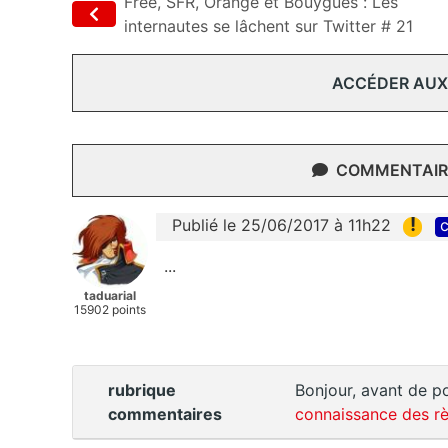
Free, SFR, Orange et Bouygues : Les
internautes se lâchent sur Twitter # 21
ACCÉDER AUX
COMMENTAIRE
!
Publié le 25/06/2017 à 11h22
c
...
taduarial
15902 points
rubrique
Bonjour, avant de po
commentaires
connaissance des rè