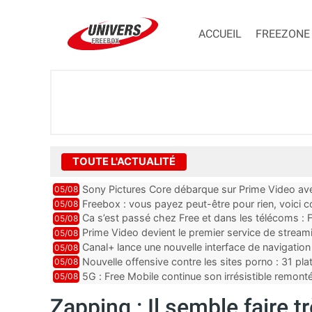
ACCUEIL
FREEZONE
TOUTE L'ACTUALITÉ
Sony Pictures Core débarque sur Prime Video avec
05/08
Freebox : vous payez peut-être pour rien, voici
05/08
abonnements TV oubliés
Ca s’est passé chez Free et dans les télécoms : F
05/08
pointe le bout de...
Prime Video devient le premier service de strea
05/08
ce lancement
Canal+ lance une nouvelle interface de navigation
05/08
Nouvelle offensive contre les sites porno : 31 pl
05/08
par Orange, Free, SF...
5G : Free Mobile continue son irrésistible remon
05/08
plus que jamais sous pr...
Zapping : Il semble faire t