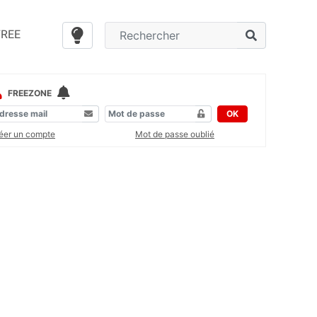
FREE
FREEZONE
OK
éer un compte
Mot de passe oublié