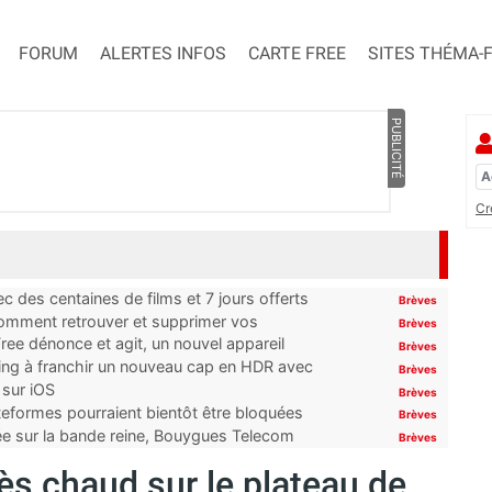
FORUM
ALERTES INFOS
CARTE FREE
SITES THÉMA-
PUBLICITÉ
Cr
 des centaines de films et 7 jours offerts
Brèves
 comment retrouver et supprimer vos
Brèves
ree dénonce et agit, un nouvel appareil
Brèves
ming à franchir un nouveau cap en HDR avec
Brèves
 sur iOS
Brèves
ateformes pourraient bientôt être bloquées
Brèves
tée sur la bande reine, Bouygues Telecom
Brèves
rès chaud sur le plateau de