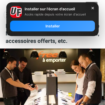
✕
Installer sur l'écran d'accueil
Accès rapide depuis votre écran d'accueil
Les évolutions de la boutique Free
Installer
Mobile : nouveau modèle,
accessoires offerts, etc.