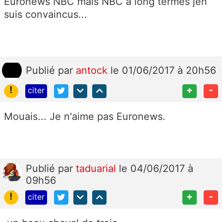
Euronews NBC mais NBC a long termes jen
suis convaincus...
Publié
par
antock
le 01/06/2017 à 20h56
!
+
-
citer
Mouais... Je n'aime pas Euronews.
Publié
par
taduarial
le 04/06/2017 à
09h56
!
+
-
citer