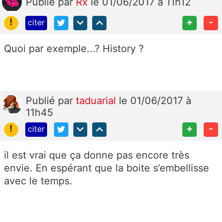
Publié
par
Rx
le 01/06/2017 à 11h12
!
+
-
citer
Quoi par exemple...? History ?
Publié
par
taduarial
le 01/06/2017 à
11h45
!
+
-
citer
il est vrai que ça donne pas encore très
envie. En espérant que la boite s’embellisse
avec le temps.