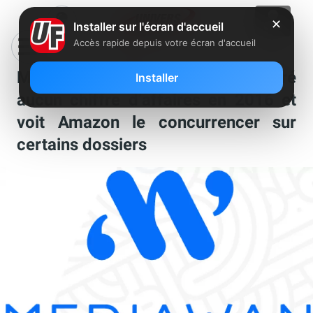
✕
Installer sur l'écran d'accueil
Accès rapide depuis votre écran d'accueil
Mediawan (Xavier Niel) n’a généré
Installer
aucun chiffre d’affaires en 2016 et
voit Amazon le concurrencer sur
certains dossiers