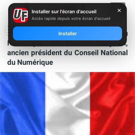
✕
Installer sur l'écran d'accueil
Accès rapide depuis votre écran d'accueil
Le nouveau secrétaire d’Etat au
Installer
Numérique est Mounir Mahjoubi,
ancien président du Conseil National
du Numérique