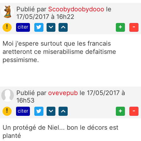
Publié
par
Scoobydoobydooo
le
17/05/2017 à 16h22
!
+
-
citer
Moi j'espere surtout que les francais
aretteront ce miserabilisme defaitisme
pessimisme.
Publié
par
ovevepub
le 17/05/2017 à
16h53
!
+
-
citer
Un protégé de Niel... bon le décors est
planté