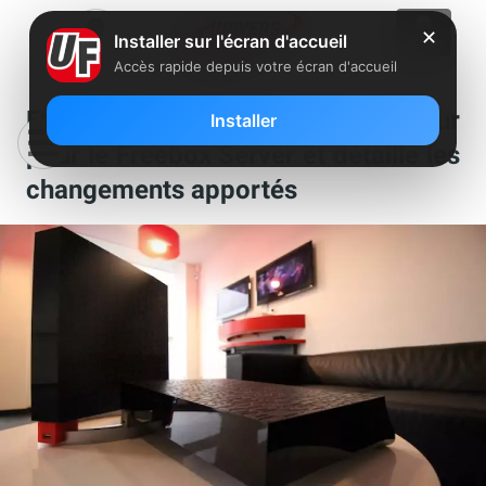
✕
Installer sur l'écran d'accueil
Accès rapide depuis votre écran d'accueil
Free déploie une nouvelle mise à jour
Installer
pour le Freebox Server et détaille les
changements apportés