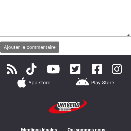
App store
Play Store
Mentions légales
Qui sommes nous