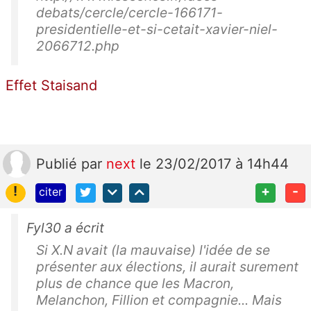
debats/cercle/cercle-166171-
presidentielle-et-si-cetait-xavier-niel-
2066712.php
Effet Staisand
Publié
par
next
le 23/02/2017 à 14h44
!
+
-
citer
Fyl30 a écrit
Si X.N avait (la mauvaise) l'idée de se
présenter aux élections, il aurait surement
plus de chance que les Macron,
Melanchon, Fillion et compagnie... Mais