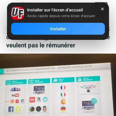
✕
Installer sur l'écran d'accueil
Accès rapide depuis votre écran d'accueil
TF1 assure qu’il se retirera des box
Installer
de Free, Orange et SFR si ceux-ci ne
veulent pas le rémunérer