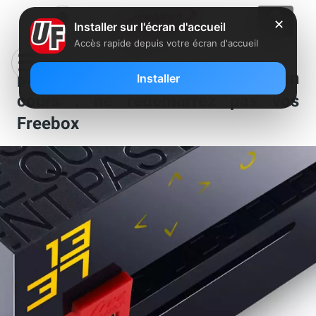
✕
Installer sur l'écran d'accueil
Accès rapide depuis votre écran d'accueil
[MàJ] Problème d’authentification en
Installer
cours : ne redémarrez pas vos
Freebox