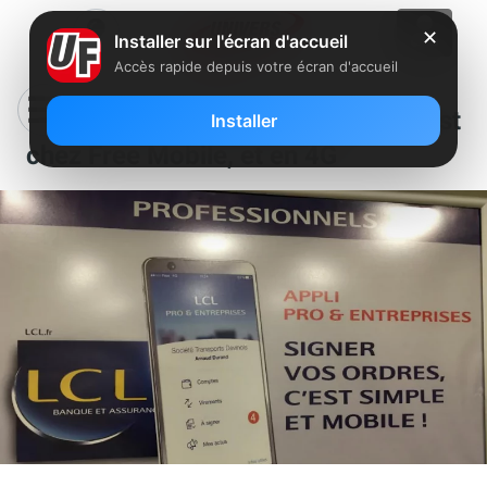
✕
Installer sur l'écran d'accueil
Accès rapide depuis votre écran d'accueil
Clin d’œil : A la banque LCL, on est
Installer
chez Free Mobile, et en 4G