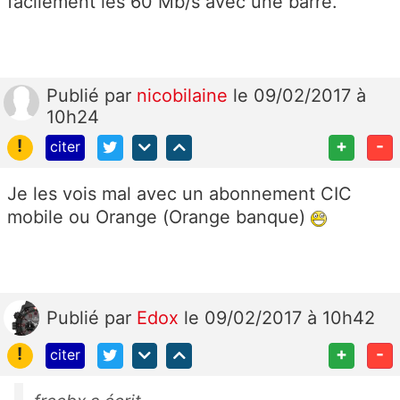
facilement les 60 Mb/s avec une barre.
Publié
par
nicobilaine
le 09/02/2017 à
10h24
!
+
-
citer
Je les vois mal avec un abonnement CIC
mobile ou Orange (Orange banque)
Publié
par
Edox
le 09/02/2017 à 10h42
!
+
-
citer