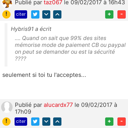
Publié
par
taz067
le 09/02/2017 à 16h43
!
+
-
citer
Hybris91 a écrit
.... Quand on sait que 99% des sites
mémorise mode de paiement CB ou paypal
on peut se demander ou est la sécurité
????
seulement si toi tu l'acceptes...
Publié
par
alucardx77
le 09/02/2017 à
17h09
!
+
-
citer