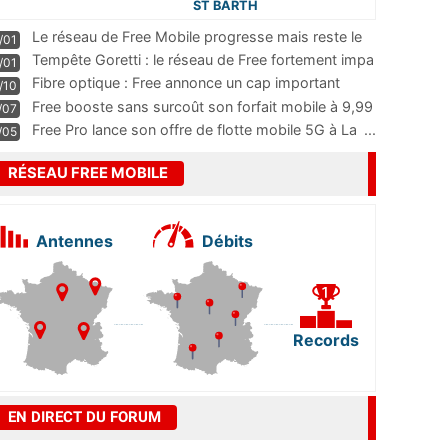
ST BARTH
Le réseau de Free Mobile progresse mais reste le
/01
m
...
Tempête Goretti : le réseau de Free fortement impa
/01
...
Fibre optique : Free annonce un cap important
/10
pass
...
Free booste sans surcoût son forfait mobile à 9,99
/07
...
Free Pro lance son offre de flotte mobile 5G à La
...
/05
RÉSEAU FREE MOBILE
Antennes
Débits
Records
EN DIRECT DU FORUM