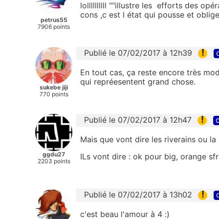
lollllllllll ""illustre les efforts des 
cons ,c est l état qui pousse et oblige
petrus55
7906 points
!
Publié le 07/02/2017 à 12h39
En tout cas, ça reste encore très mo
qui repréesentent grand chose.
sukebe jiji
770 points
!
Publié le 07/02/2017 à 12h47
c
Mais que vont dire les riverains ou la
ggdu27
ILs vont dire : ok pour big, orange sfr
2203 points
!
Publié le 07/02/2017 à 13h02
c'est beau l'amour à 4 :)