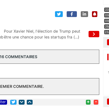
23
09
09
29
Pour Xavier Niel, l'élection de Trump peut
23
eb
être une chance pour les startups fra (...)
 16 COMMENTAIRES
REMIER COMMENTAIRE.
+
-
iter