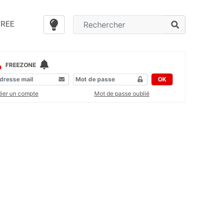
FREE
FREEZONE
OK
éer un compte
Mot de passe oublié