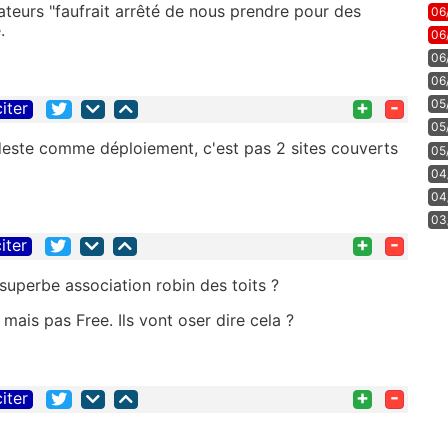
opérateurs "faufrait arrêté de nous prendre pour des
06
.
06
06
06
+
-
05
citer
05
deste comme déploiement, c'est pas 2 sites couverts
05
04
04
03
+
-
iter
 superbe association robin des toits ?
 mais pas Free. Ils vont oser dire cela ?
+
-
citer