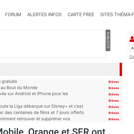
FORUM
ALERTES INFOS
CARTE FREE
SITES THÉMA-
PUBLICITÉ
Cr
 gratuite
Brèves
t au Bout du Monde
Brèves
ivée sur Android et iPhone pour les
Brèves
Brèves
oute la Liga débarque sur Disney+ et c’est
Brèves
 des centaines de films et 7 jours offerts
Brèves
 comment retrouver et supprimer vos
Brèves
obile, Orange et SFR ont