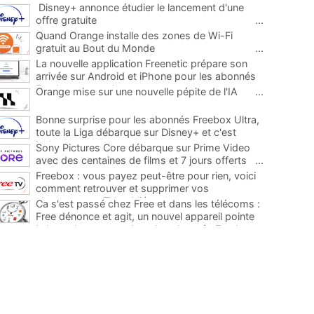
Disney+ annonce étudier le lancement d'une
offre gratuite
...
Quand Orange installe des zones de Wi-Fi
gratuit au Bout du Monde
...
La nouvelle application Freenetic prépare son
arrivée sur Android et iPhone pour les abonnés
Freebox, testez la
...
Orange mise sur une nouvelle pépite de l'IA
...
Bonne surprise pour les abonnés Freebox Ultra,
toute la Liga débarque sur Disney+ et c'est
inclus
...
Sony Pictures Core débarque sur Prime Video
avec des centaines de films et 7 jours offerts
...
Freebox : vous payez peut-être pour rien, voici
comment retrouver et supprimer vos
abonnements TV oubliés
...
Ca s'est passé chez Free et dans les télécoms :
Free dénonce et agit, un nouvel appareil pointe
le bout de son nez chez des abonnés Freebox...
...