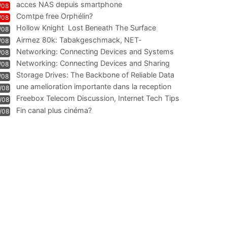
acces NAS depuis smartphone
/08
Comtpe free Orphélin?
/08
Hollow Knight  Lost Beneath The Surface
/08
Airmez 80k: Tabakgeschmack, NET-
/08
Technologie und Leistung im
Networking: Connecting Devices and Systems
/08
Networking: Connecting Devices and Sharing
/08
Information
Storage Drives: The Backbone of Reliable Data
/08
Management
une amelioration importante dans la reception
/08
WIFI
Freebox Telecom Discussion, Internet Tech Tips
/08
Communi
Fin canal plus cinéma?
/08