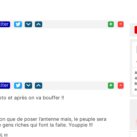
+
-
citer
A
4
+
-
R
citer
a
F
oto et après on va bouffer !!
on que de poser l’antenne mais, le peuple sera
gens riches qui font la faite. Youppie !!!
!!!