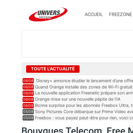
ACCUEIL
FREEZONE
TOUTE L'ACTUALITÉ
Disney+ annonce étudier le lancement d’une offre
06/08
Quand Orange installe des zones de Wi-Fi gratui
06/08
La nouvelle application Freenetic prépare son arr
06/08
abonnés Freebox, testez la
Orange mise sur une nouvelle pépite de l’IA
06/08
Bonne surprise pour les abonnés Freebox Ultra, t
06/08
inclus
Sony Pictures Core débarque sur Prime Video avec
05/08
Freebox : vous payez peut-être pour rien, voici
05/08
abonnements TV oubliés
Bouygues Telecom, Free M