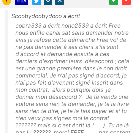
!
+
-
citer
Scoobydoobydooo a écrit
cobra333 a écrit nono2539 a écrit Free
nous enfile canal sat sans demander notre
avis je refuse cette démarche Free vol de
ne pas demander à ses client s'ils sont
d'accord et demande ensuite à ces
derniers d'exprimer leurs désaccord ; cela
est une grande première dans le non droit
commercial. Je n'ai pas signé d'accord, je
n'ai pas fait d'avenant signé inscrit dans
mon contrat, alors pourquoi dois-je
donner mon désaccord ? Je te vends une
voiture sans rien te demander, je te la livre
sans rien te dire, je te la fais payer et si tu
n'en veux pas signes moi le contrat
??????? mais si c'est écrit là ( ). Tu ne là
pas lu ??????. merci FREE... pas content