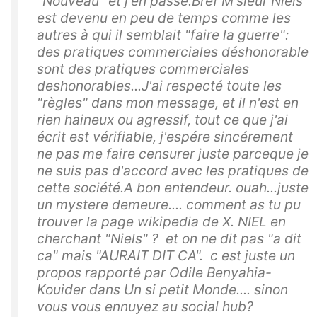
"Nouveau" et j'en passe.Bref M'sieur Niels
est devenu en peu de temps comme les
autres à qui il semblait "faire la guerre":
des pratiques commerciales déshonorable
sont des pratiques commerciales
deshonorables...J'ai respecté toute les
"règles" dans mon message, et il n'est en
rien haineux ou agressif, tout ce que j'ai
écrit est vérifiable, j'espére sincérement
ne pas me faire censurer juste parceque je
ne suis pas d'accord avec les pratiques de
cette société.A bon entendeur. ouah...juste
un mystere demeure.... comment as tu pu
trouver la page wikipedia de X. NIEL en
cherchant "Niels" ? et on ne dit pas "a dit
ca" mais "AURAIT DIT CA". c est juste un
propos rapporté par Odile Benyahia-
Kouider dans Un si petit Monde.... sinon
vous vous ennuyez au social hub?