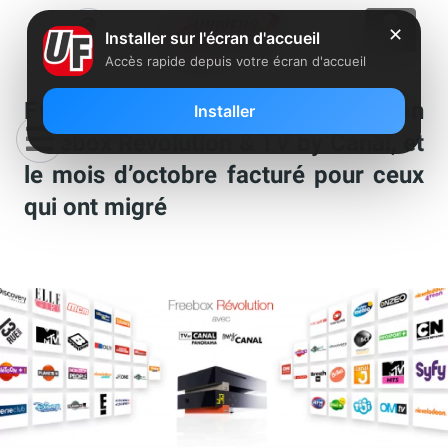
✕
Installer sur l'écran d'accueil
Accès rapide depuis votre écran d'accueil
Explications sur la facturation
Installer
Freebox Révolution & TV by Canal, et
le mois d’octobre facturé pour ceux
qui ont migré