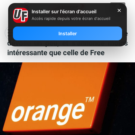
✕
Installer sur l'écran d'accueil
Accès rapide depuis votre écran d'accueil
L’offre TV by Canal avec Orange se
Installer
dévoile un peu, et s’annonce moins
intéressante que celle de Free