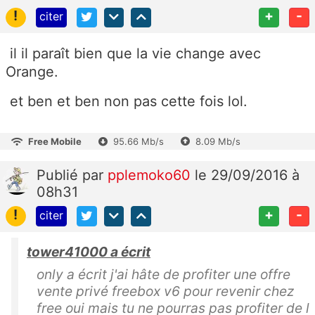
!
+
-
citer
il il paraît bien que la vie change avec
Orange.
et ben et ben non pas cette fois lol.
Free Mobile
95.66 Mb/s
8.09 Mb/s
Publié
par
pplemoko60
le 29/09/2016 à
08h31
!
+
-
citer
tower41000 a écrit
only a écrit j'ai hâte de profiter une offre
vente privé freebox v6 pour revenir chez
free oui mais tu ne pourras pas profiter de l