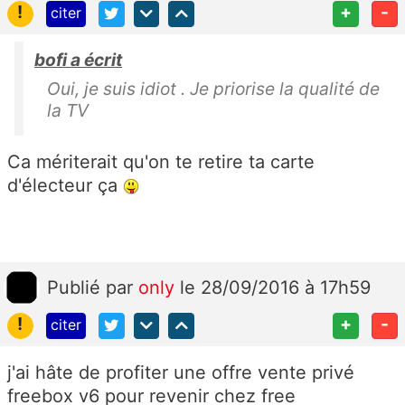
!
+
-
citer
bofi a écrit
Oui, je suis idiot . Je priorise la qualité de
la TV
Ca mériterait qu'on te retire ta carte
d'électeur ça
Publié
par
only
le 28/09/2016 à 17h59
!
+
-
citer
j'ai hâte de profiter une offre vente privé
freebox v6 pour revenir chez free