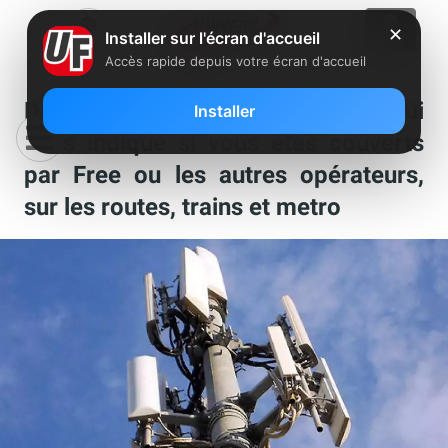
✕
Installer sur l'écran d'accueil
Accès rapide depuis votre écran d'accueil
Découvrez la carte interactive qui
Installer
vous indique si vous êtes couverts
par Free ou les autres opérateurs,
sur les routes, trains et metro