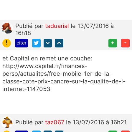
Publié
par
taduarial
le 13/07/2016 à
16h18
!
+
-
citer
et Capital en remet une couche:
http://www.capital.fr/finances-
perso/actualites/free-mobile-1er-de-la-
classe-cote-prix-cancre-sur-la-qualite-de-l-
internet-1147053
Publié
par
taz067
le 13/07/2016 à 16h21