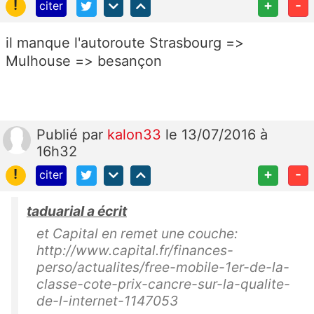
!
+
-
citer
il manque l'autoroute Strasbourg =>
Mulhouse => besançon
Publié
par
kalon33
le 13/07/2016 à
16h32
!
+
-
citer
taduarial a écrit
et Capital en remet une couche:
http://www.capital.fr/finances-
perso/actualites/free-mobile-1er-de-la-
classe-cote-prix-cancre-sur-la-qualite-
de-l-internet-1147053