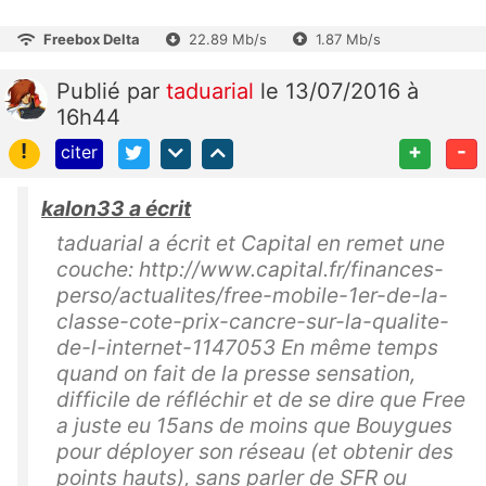
Freebox Delta
22.89 Mb/s
1.87 Mb/s
Publié
par
taduarial
le 13/07/2016 à
16h44
!
+
-
citer
kalon33 a écrit
taduarial a écrit et Capital en remet une
couche: http://www.capital.fr/finances-
perso/actualites/free-mobile-1er-de-la-
classe-cote-prix-cancre-sur-la-qualite-
de-l-internet-1147053 En même temps
quand on fait de la presse sensation,
difficile de réfléchir et de se dire que Free
a juste eu 15ans de moins que Bouygues
pour déployer son réseau (et obtenir des
points hauts), sans parler de SFR ou