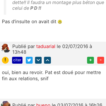
dette!! Il faudra un montage plus béton que
celui de
P D !!
Pas d'insulte on avait dit
Publié
par
taduarial
le 02/07/2016 à
13h48
!
+
-
citer
oui, bien au revoir. Pat est doué pour mettre
fin aux relations, snif
Publié
par
bueno
le 03/07/2016 à 16h26