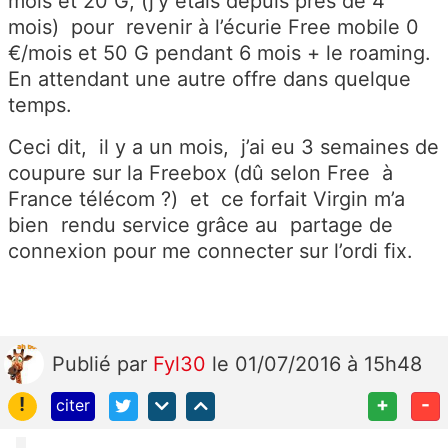
mois et 20 G, (j’y étais depuis près de 4
mois)
pour
revenir à l’écurie Free mobile 0
€/mois et 50 G pendant 6 mois + le roaming.
En attendant une autre offre dans quelque
temps.
Ceci dit,
il y a un mois,
j’ai eu 3 semaines de
coupure sur la Freebox (dû selon Free
à
France télécom ?)
et
ce forfait Virgin m’a
bien rendu service grâce au
partage de
connexion pour me connecter sur l’ordi fix.
Publié
par
Fyl30
le 01/07/2016 à 15h48
!
+
-
citer