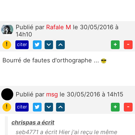
Publié
par
Rafale M
le 30/05/2016 à
14h10
!
+
-
citer
Bourré de fautes d'orthographe ...
Publié
par
msg
le 30/05/2016 à 14h15
!
+
-
citer
chrispas a écrit
seb4771 a écrit Hier j'ai reçu le même