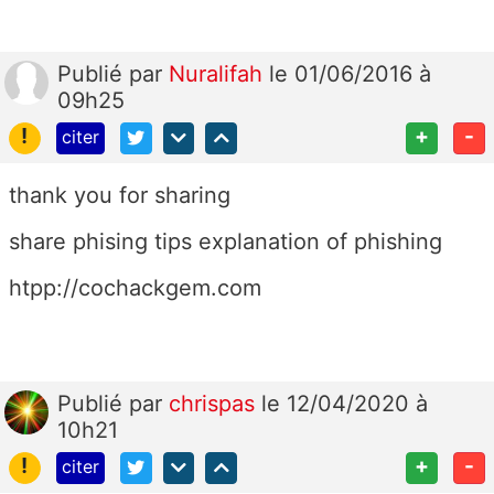
Publié
par
Nuralifah
le 01/06/2016 à
09h25
!
+
-
citer
thank you for sharing
share phising tips
explanation of phishing
htpp://cochackgem.com
Publié
par
chrispas
le 12/04/2020 à
10h21
!
+
-
citer