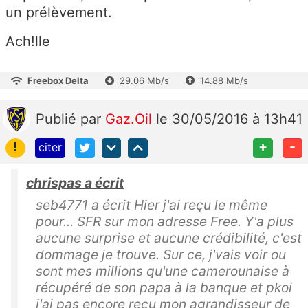
un prélèvement.
Ach!lle
Freebox Delta
29.06 Mb/s
14.88 Mb/s
Publié
par
Gaz.Oil
le 30/05/2016 à 13h41
!
+
-
citer
chrispas a écrit
seb4771 a écrit Hier j'ai reçu le même
pour... SFR sur mon adresse Free. Y'a plus
aucune surprise et aucune crédibilité, c'est
dommage je trouve. Sur ce, j'vais voir ou
sont mes millions qu'une camerounaise à
récupéré de son papa à la banque et pkoi
j'ai pas encore reçu mon agrandisseur de