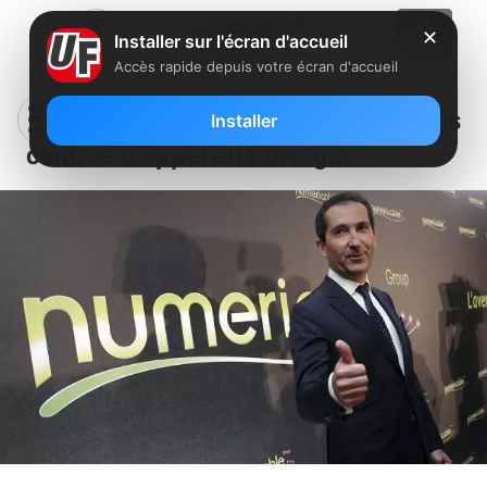
✕
Installer sur l'écran d'accueil
Accès rapide depuis votre écran d'accueil
SFR délocalise certains de ses
Installer
centres d’appel au Portugal