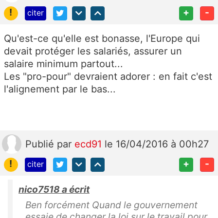
!
+
-
citer
Qu'est-ce qu'elle est bonasse, l'Europe qui
devait protéger les salariés, assurer un
salaire minimum partout...
Les "pro-pour" devraient adorer : en fait c'est
l'alignement par le bas...
Publié
par
ecd91
le 16/04/2016 à 00h27
!
+
-
citer
nico7518 a écrit
Ben forcément Quand le gouvernement
essaie de changer la loi sur le travail pour