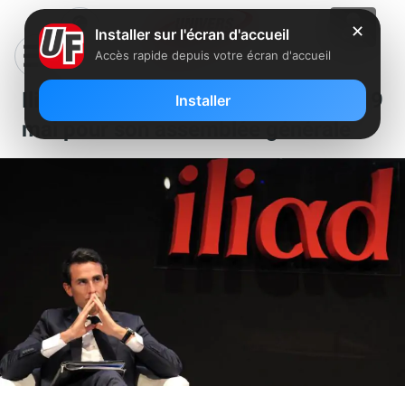
✕
Installer sur l'écran d'accueil
Accès rapide depuis votre écran d'accueil
Iliad convoque ses actionnaires le 19
Installer
mai pour son assemblée générale