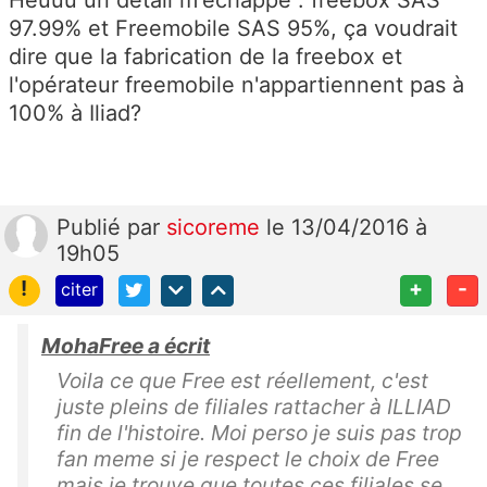
Heuuu un détail m'échappe : freebox SAS
97.99% et Freemobile SAS 95%, ça voudrait
dire que la fabrication de la freebox et
l'opérateur freemobile n'appartiennent pas à
100% à Iliad?
Publié
par
sicoreme
le 13/04/2016 à
19h05
!
+
-
citer
MohaFree a écrit
Voila ce que Free est réellement, c'est
juste pleins de filiales rattacher à ILLIAD
fin de l'histoire. Moi perso je suis pas trop
fan meme si je respect le choix de Free
mais je trouve que toutes ces filiales se