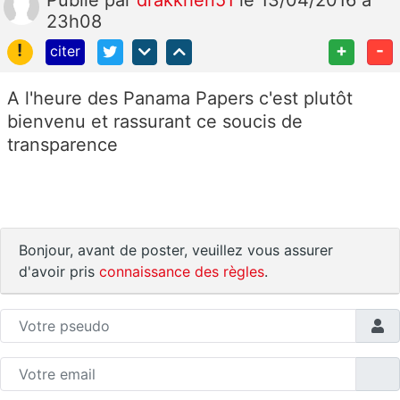
Publié
par
drakkhen51
le 13/04/2016 à
23h08
!
+
-
citer
A l'heure des Panama Papers c'est plutôt
bienvenu et rassurant ce soucis de
transparence
Bonjour, avant de poster, veuillez vous assurer
d'avoir pris
connaissance des règles
.