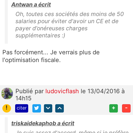
Antwan a écrit
Oh, toutes ces sociétés des moins de 50
salaries pour éviter d'avoir un CE et de
payer d’onéreuses charges
supplémentaires :)
Pas forcément... Je verrais plus de
l'optimisation fiscale.
Publié
par
ludovicflash
le 13/04/2016 à
14h15
!
+
-
citer
triskaidekaphob a écrit
Je suis assez d'accord, même si je préfère