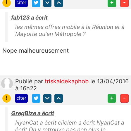
!
+
-
citer
fab123 a écrit
les mêmes offres mobile à la Réunion et à
Mayotte qu'en Métropole ?
Nope malheureusement
Publié
par
triskaidekaphob
le 13/04/2016
à 16h22
!
+
-
citer
GregBize a écrit
NyanCat a écrit cliclem a écrit NyanCat a
écrit On y retrouve pas non plus le