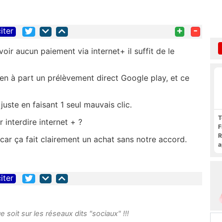
+
-
iter
oir aucun paiement via internet+ il suffit de le
rien à part un prélèvement direct Google play, et ce
 juste en faisant 1 seul mauvais clic.
T
 interdire internet + ?
F
R
t car ça fait clairement un achat sans notre accord.
a
F
c
iter
 soit sur les réseaux dits "sociaux" !!!