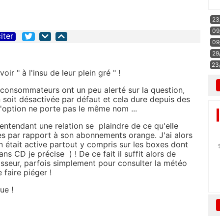
23
09
iter
09
29
23
r " à l'insu de leur plein gré " !
consommateurs ont un peu alerté sur la question,
n soit désactivée par défaut et cela dure depuis des
l'option ne porte pas le même nom ...
entendant une relation se plaindre de ce qu'elle
s par rapport à son abonnements orange. J'ai alors
n était active partout y compris sur les boxes dont
ans CD je précise ) ! De ce fait il suffit alors de
nisseur, parfois simplement pour consulter la météo
 faire piéger !
que !