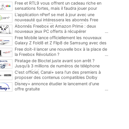
Free et RTL9 vous offrent un cadeau riche en
sensations fortes, mais il faudra jouer pour
l'obtenir
...
L'application nPerf se met à jour avec une
nouveauté qui intéressera les abonnés Free
Mobile, Orange, SFR et Bouygues Telecom
...
Abonnés Freebox et Amazon Prime : deux
nouveaux jeux PC offerts à récupérer
...
Free Mobile lance officiellement les nouveaux
Galaxy Z Fold8 et Z Flip8 de Samsung avec des
promos et des cadeaux
...
Free doit-il lancer une nouvelle box à la place de
la Freebox Révolution ?
...
Piratage de Bloctel juste avant son arrêt ?
Jusqu'à 3 millions de numéros de téléphone
auraient fuité
...
C'est officiel, Canal+ sera l'un des premiers à
proposer des contenus compatibles Dolby
Vision 2
...
Disney+ annonce étudier le lancement d'une
offre gratuite
...