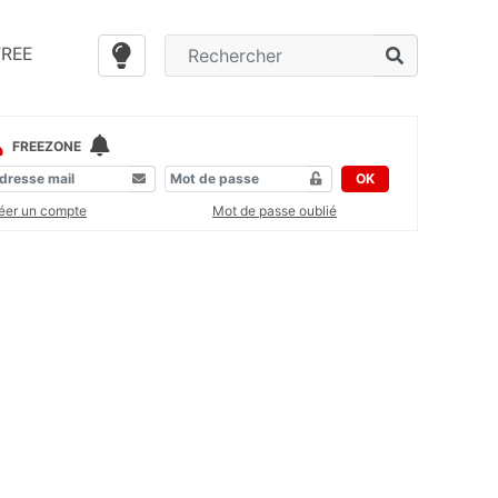
FREE
FREEZONE
OK
éer un compte
Mot de passe oublié