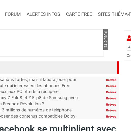
FORUM
ALERTES INFOS
CARTE FREE
SITES THÉMA-
PUBLICITÉ
Cr
ations fortes, mais il faudra jouer pour
Brèves
uté qui intéressera les abonnés Free
Brèves
x jeux PC offerts à récupérer
Brèves
laxy Z Fold8 et Z Flip8 de Samsung avec
Brèves
 la Freebox Révolution ?
Brèves
’à 3 millions de numéros de téléphone
Brèves
proposer des contenus compatibles Dolby
Brèves
acebook se multiplient avec