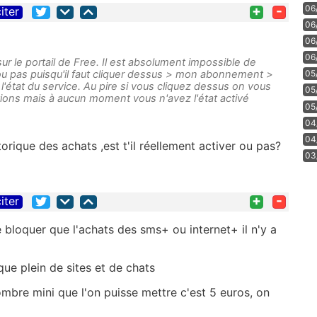
+
-
06
iter
06
06
06
ur le portail de Free. Il est absolument impossible de
é ou pas puisqu'il faut cliquer dessus > mon abonnement >
05
l'état du service. Au pire si vous cliquez dessus on vous
05
ions mais à aucun moment vous n'avez l'état activé
05
04
04
torique des achats ,est t'il réellement activer ou pas?
03
+
-
iter
bloquer que l'achats des sms+ ou internet+ il n'y a
oque plein de sites et de chats
mbre mini que l'on puisse mettre c'est 5 euros, on