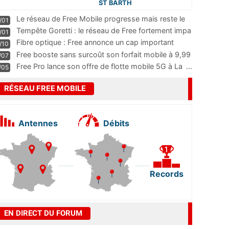
ST BARTH
Le réseau de Free Mobile progresse mais reste le
/01
m
...
Tempête Goretti : le réseau de Free fortement impa
/01
...
Fibre optique : Free annonce un cap important
/10
pass
...
Free booste sans surcoût son forfait mobile à 9,99
/07
...
Free Pro lance son offre de flotte mobile 5G à La
...
/05
RÉSEAU FREE MOBILE
Antennes
Débits
Records
EN DIRECT DU FORUM