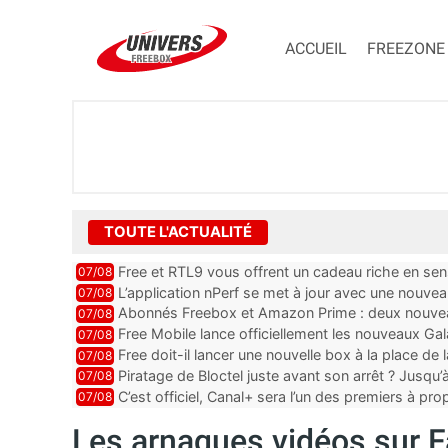
ACCUEIL
FREEZONE
TOUTE L'ACTUALITÉ
Free et RTL9 vous offrent un cadeau riche en sens
07/08
l’obtenir
L’application nPerf se met à jour avec une nouvea
07/08
Mobile, Orange, SFR ...
Abonnés Freebox et Amazon Prime : deux nouveau
07/08
Free Mobile lance officiellement les nouveaux Ga
07/08
des promos et des cadeaux
Free doit-il lancer une nouvelle box à la place de
07/08
Piratage de Bloctel juste avant son arrêt ? Jusqu
07/08
auraient fuité
C’est officiel, Canal+ sera l’un des premiers à 
07/08
Vision 2
Les arnaques vidéos sur F