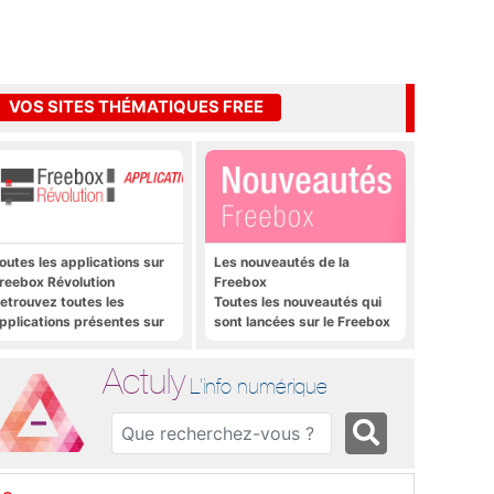
VOS SITES THÉMATIQUES FREE
outes les applications sur
Les nouveautés de la
reebox Révolution
Freebox
etrouvez toutes les
Toutes les nouveautés qui
pplications présentes sur
sont lancées sur le Freebox
reebox Révolution en un
Révolution, Freebox Mini 4K
lic
et Freebox Crystal
Actuly
L'info numérique