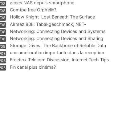
acces NAS depuis smartphone
/08
Comtpe free Orphélin?
/08
Hollow Knight  Lost Beneath The Surface
/08
Airmez 80k: Tabakgeschmack, NET-
/08
Technologie und Leistung im
Networking: Connecting Devices and Systems
/08
Networking: Connecting Devices and Sharing
/08
Information
Storage Drives: The Backbone of Reliable Data
/08
Management
une amelioration importante dans la reception
/08
WIFI
Freebox Telecom Discussion, Internet Tech Tips
/08
Communi
Fin canal plus cinéma?
/08