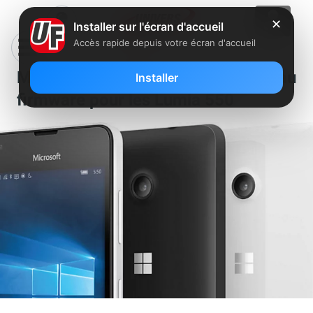
✕
Installer sur l'écran d'accueil
Accès rapide depuis votre écran d'accueil
Microsoft déploie un nouveau
Installer
firmware pour les Lumia 550