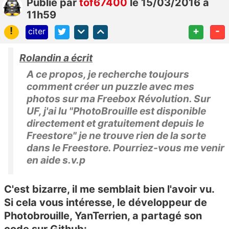
Publié
par
tof67400
le 15/03/2016 à
11h59
!
+
-
citer
Rolandin a écrit
A ce propos, je recherche toujours
comment créer un puzzle avec mes
photos sur ma Freebox Révolution. Sur
UF, j'ai lu "PhotoBrouille est disponible
directement et gratuitement depuis le
Freestore" je ne trouve rien de la sorte
dans le Freestore. Pourriez-vous me venir
en aide s.v.p
C'est bizarre, il me semblait bien l'avoir vu.
Si cela vous intéresse, le développeur de
Photobrouille, YanTerrien, a partagé son