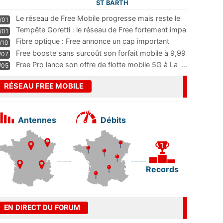
ST BARTH
Le réseau de Free Mobile progresse mais reste le
/01
m
...
Tempête Goretti : le réseau de Free fortement impa
/01
...
Fibre optique : Free annonce un cap important
/10
pass
...
Free booste sans surcoût son forfait mobile à 9,99
/07
...
Free Pro lance son offre de flotte mobile 5G à La
...
/05
RÉSEAU FREE MOBILE
Antennes
Débits
Records
EN DIRECT DU FORUM