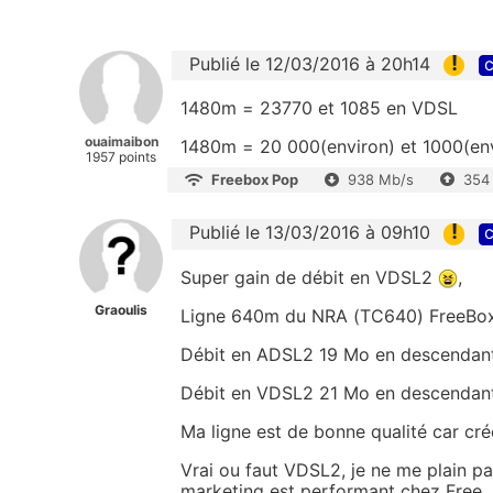
!
Publié le 12/03/2016 à 20h14
c
1480m = 23770 et 1085 en VDSL
ouaimaibon
1480m = 20 000(environ) et 1000(envi
1957 points
Freebox Pop
938 Mb/s
354
!
Publié le 13/03/2016 à 09h10
c
Super gain de débit en VDSL2
,
Graoulis
Ligne 640m du NRA (TC640) FreeBo
Débit en ADSL2 19 Mo en descendan
Débit en VDSL2 21 Mo en descendan
Ma ligne est de bonne qualité car cr
Vrai ou faut VDSL2, je ne me plain pa
marketing est performant chez Free.