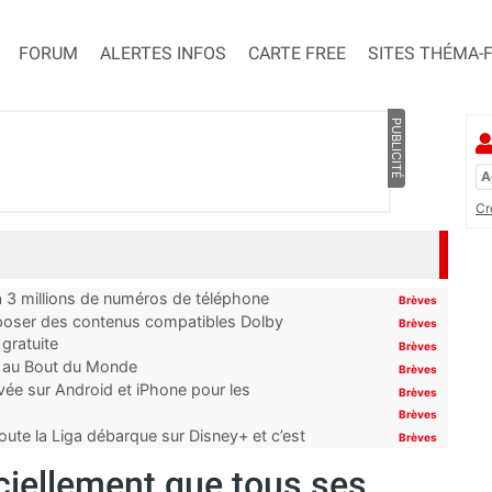
FORUM
ALERTES INFOS
CARTE FREE
SITES THÉMA-
PUBLICITÉ
Cr
’à 3 millions de numéros de téléphone
Brèves
proposer des contenus compatibles Dolby
Brèves
gratuite
Brèves
t au Bout du Monde
Brèves
ivée sur Android et iPhone pour les
Brèves
Brèves
oute la Liga débarque sur Disney+ et c’est
Brèves
ciellement que tous ses