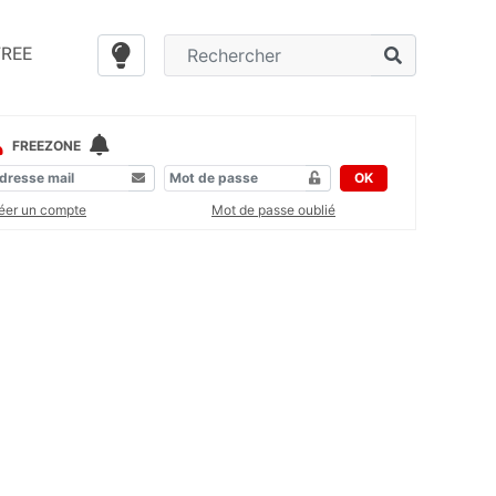
FREE
FREEZONE
OK
éer un compte
Mot de passe oublié