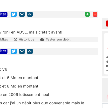
+
-
iter
ron) en ADSL, mais c'était avant!
 Mb/s
Historique
Tester son débit
iter
A
4
R
x V6
a
F
t et 6 Mo en montant
t et 8 Mo en montant
ée en 2006 lotissement neuf
s car j'ai un débit plus que convenable mais le