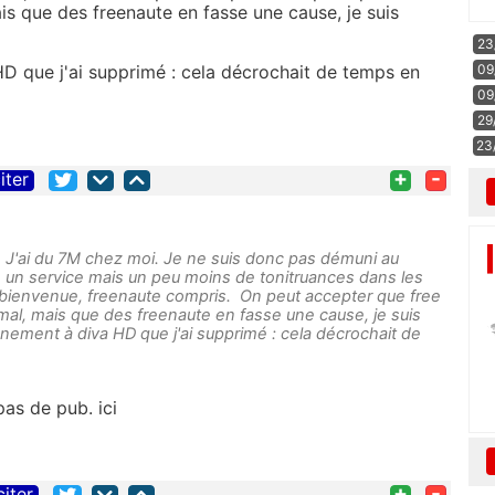
ais que des freenaute en fasse une cause, je suis
23
HD que j'ai supprimé : cela décrochait de temps en
09
09
29
23
+
-
iter
. J'ai du 7M chez moi. Je ne suis donc pas démuni au
 un service mais un peu moins de tonitruances dans les
 bienvenue, freenaute compris. On peut accepter que free
ormal, mais que des freenaute en fasse une cause, je suis
nement à diva HD que j'ai supprimé : cela décrochait de
pas de pub. ici
+
-
citer