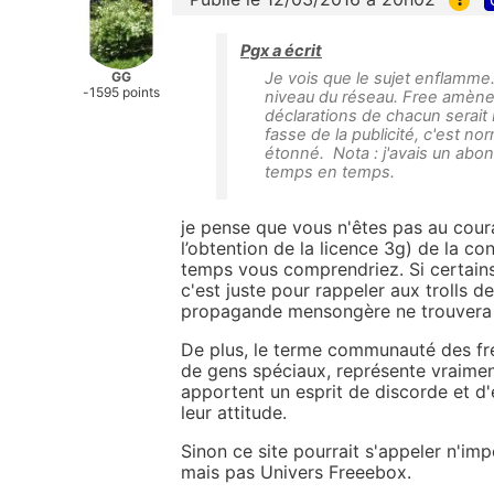
Pgx a écrit
GG
Je vois que le sujet enflamme
-1595 points
niveau du réseau. Free amène
déclarations de chacun serait
fasse de la publicité, c'est n
étonné. Nota : j'avais un abon
temps en temps.
je pense que vous n'êtes pas au cour
l’obtention de la licence 3g) de la c
temps vous comprendriez. Si certains
c'est juste pour rappeler aux trolls 
propagande mensongère ne trouvera p
De plus, le terme communauté des fre
de gens spéciaux, représente vraimen
apportent un esprit de discorde et d'
leur attitude.
Sinon ce site pourrait s'appeler n'
mais pas Univers Freeebox.