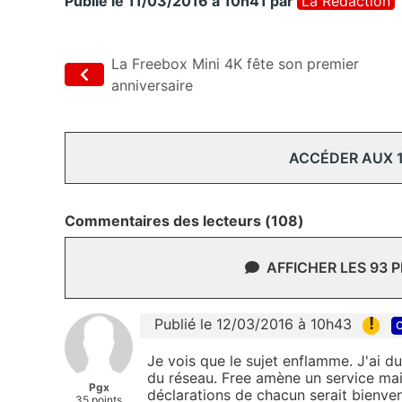
Publié le 11/03/2016 à 10h41
par
La Rédaction
La Freebox Mini 4K fête son premier
anniversaire
ACCÉDER AUX 
Commentaires des lecteurs (108)
AFFICHER LES 93 
!
Publié le 12/03/2016 à 10h43
c
Je vois que le sujet enflamme. J'ai 
du réseau. Free amène un service mai
Pgx
déclarations de chacun serait bienve
35 points