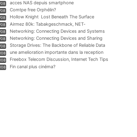
acces NAS depuis smartphone
/08
Comtpe free Orphélin?
/08
Hollow Knight  Lost Beneath The Surface
/08
Airmez 80k: Tabakgeschmack, NET-
/08
Technologie und Leistung im
Networking: Connecting Devices and Systems
/08
Networking: Connecting Devices and Sharing
/08
Information
Storage Drives: The Backbone of Reliable Data
/08
Management
une amelioration importante dans la reception
/08
WIFI
Freebox Telecom Discussion, Internet Tech Tips
/08
Communi
Fin canal plus cinéma?
/08