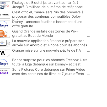
Piratage de Bloctel juste avant son arrêt ?
Jusqu'à 3 millions de numéros de téléphone
auraient fuité
...
C'est officiel, Canal+ sera l'un des premiers à
proposer des contenus compatibles Dolby
Vision 2
...
Disney+ annonce étudier le lancement d'une
offre gratuite
...
Quand Orange installe des zones de Wi-Fi
gratuit au Bout du Monde
...
La nouvelle application Freenetic prépare son
arrivée sur Android et iPhone pour les abonnés
Freebox, testez la
...
Orange mise sur une nouvelle pépite de l'IA
...
Bonne surprise pour les abonnés Freebox Ultra,
toute la Liga débarque sur Disney+ et c'est
inclus
...
Sony Pictures Core débarque sur Prime Video
avec des centaines de films et 7 jours offerts
...