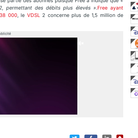
osse partie des abonnés puisque Free a indiqué que
«
 permettant des débits plus élevés ».
Free ayant
138 000
, le
VDSL
2 concerne plus de 1,5 million de
blicité