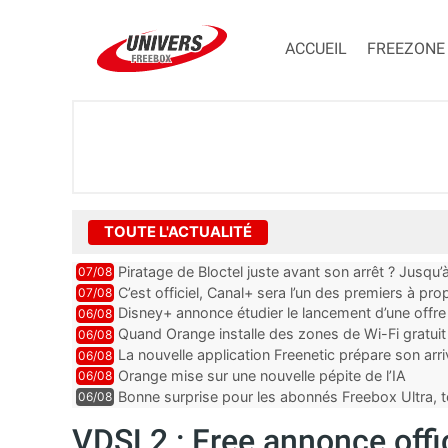
ACCUEIL
FREEZONE
TOUTE L'ACTUALITÉ
Piratage de Bloctel juste avant son arrêt ? Jusqu
07/08
auraient fuité
C’est officiel, Canal+ sera l’un des premiers à 
07/08
Vision 2
Disney+ annonce étudier le lancement d’une offre 
06/08
Quand Orange installe des zones de Wi-Fi gratui
06/08
La nouvelle application Freenetic prépare son arr
06/08
abonnés Freebox, testez la
Orange mise sur une nouvelle pépite de l’IA
06/08
Bonne surprise pour les abonnés Freebox Ultra, t
06/08
inclus
VDSL2 : Free annonce offi