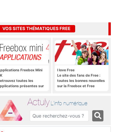
VOS SITES THÉMATIQUES FREE
pplications Freebox Mini
I love Free
K
Le site des fans de Free :
etrouvez toutes les
toutes les bonnes nouvelles
pplications présentes sur
sur la Freebox et Free
reebox Mini 4K en un clic
Mobile, et rien que les
bonnes nouvelles
Actuly
L'info numérique