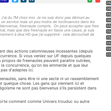
06
06
06
. J'ai du 7M chez moi. Je ne suis donc pas démuni au
06
 un service mais un peu moins de tonitruances dans les
 bienvenue, freenaute compris. On peut accepter que free
05
ormal, mais que des freenaute en fasse une cause, je suis
05
nement à diva HD que j'ai supprimé : cela décrochait de
05
04
04
ant des actions calomnieuses incessantes (depuis
03
oncurrence. Si vous veniez sur UF depuis quelques
 propos de freenautes peuvent paraitre outrées,
de la concurrence, qu'on les emmerde et que leur
as d'adeptes ici.
enautes, sans être ni une secte ni un rassemblement
t quelque chose. Les gens qui viennent ici et
égoïsme ne sont pas bienvenus s'ils persistent dans
importe comment comme Univers trouduc ou autre