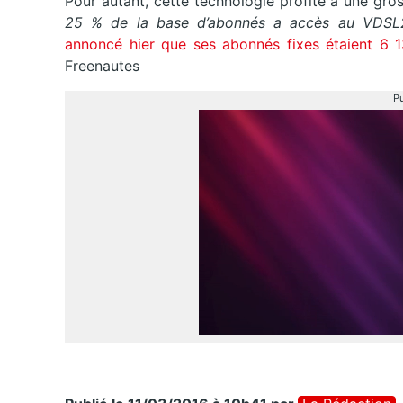
Pour autant, cette technologie profite à une gr
25 % de la base d’abonnés a accès au VDSL2,
annoncé hier que ses abonnés fixes étaient 6 
Freenautes
Pu