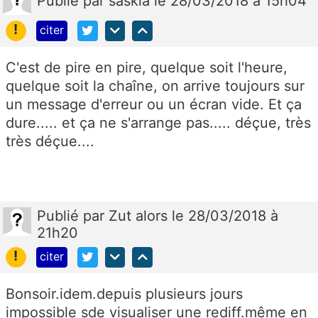
Publié
par
saskia
le 28/03/2018 à 15h04
!
citer
C'est de pire en pire, quelque soit l'heure,
quelque soit la chaîne, on arrive toujours sur
un message d'erreur ou un écran vide. Et ça
dure..... et ça ne s'arrange pas..... déçue, très
très déçue....
Publié
par
Zut alors
le 28/03/2018 à
21h20
!
citer
Bonsoir.idem.depuis plusieurs jours
impossible sde visualiser une rediff.même en