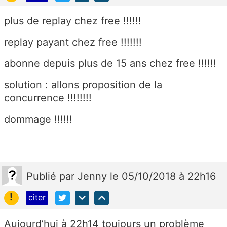
plus de replay chez free !!!!!!
replay payant chez free !!!!!!!
abonne depuis plus de 15 ans chez free !!!!!!
solution : allons proposition de la
concurrence !!!!!!!!
dommage !!!!!!
Publié
par
Jenny
le 05/10/2018 à 22h16
!
citer
Aujourd’hui à 22h14 toujours un problème