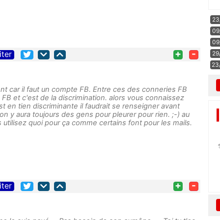
23
09
09
+
-
iter
29
23
rent car il faut un compte FB. Entre ces des conneries FB
FB et c'est de la discrimination. alors vous connaissez
st en tien discriminante il faudrait se renseigner avant
bon y aura toujours des gens pour pleurer pour rien. ;-) au
utilisez quoi pour ça comme certains font pour les mails.
+
-
iter