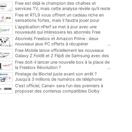
Free est déjà le champion des chaînes et
services TV, mais cette analyse révèle qu'il reste
encore au moins 141 ajouts possibles
...
Free et RTL9 vous offrent un cadeau riche en
sensations fortes, mais il faudra jouer pour
l'obtenir
...
L'application nPerf se met à jour avec une
nouveauté qui intéressera les abonnés Free
Mobile, Orange, SFR et Bouygues Telecom
...
Abonnés Freebox et Amazon Prime : deux
nouveaux jeux PC offerts à récupérer
...
Free Mobile lance officiellement les nouveaux
Galaxy Z Fold8 et Z Flip8 de Samsung avec des
promos et des cadeaux
...
Free doit-il lancer une nouvelle box à la place de
la Freebox Révolution ?
...
Piratage de Bloctel juste avant son arrêt ?
Jusqu'à 3 millions de numéros de téléphone
auraient fuité
...
C'est officiel, Canal+ sera l'un des premiers à
proposer des contenus compatibles Dolby
Vision 2
...