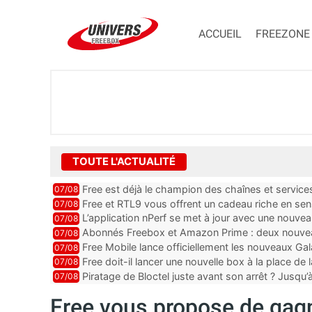
ACCUEIL
FREEZONE
TOUTE L'ACTUALITÉ
Free est déjà le champion des chaînes et services 
07/08
encore au moin...
Free et RTL9 vous offrent un cadeau riche en sens
07/08
l’obtenir
L’application nPerf se met à jour avec une nouvea
07/08
Mobile, Orange, SFR ...
Abonnés Freebox et Amazon Prime : deux nouveau
07/08
Free Mobile lance officiellement les nouveaux Ga
07/08
des promos et des cadeaux
Free doit-il lancer une nouvelle box à la place de
07/08
Piratage de Bloctel juste avant son arrêt ? Jusqu
07/08
auraient fuité
Free vous propose de gag