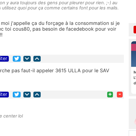
bon y aura toujours des gens pour pleurer pour rien. ;-) au
utilisez quoi pour ça comme certains font pour les mails.
moi j'appelle ça du forçage à la consommation si je
avec toi cous80, pas besoin de facedebook pour voir
!!
iter
che pas faut-il appeler 3615 ULLA pour le SAV
M
L
d
+
-
iter
e center lol