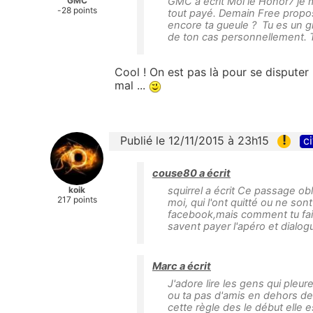
GMC
GMC a écrit Moi le Honor7 je m
-28 points
tout payé. Demain Free propos
encore ta gueule ? Tu es un gr
de ton cas personnellement. 
Cool ! On est pas là pour se dispute
mal ...
!
Publié le 12/11/2015 à 23h15
ci
couse80 a écrit
koik
squirrel a écrit Ce passage o
217 points
moi, qui l'ont quitté ou ne sont 
facebook,mais comment tu fais
savent payer l'apéro et dialog
Marc a écrit
J'adore lire les gens qui pleu
ou ta pas d'amis en dehors de 
cette règle des le début elle e