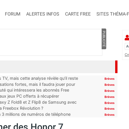
FORUM
ALERTES INFOS
CARTE FREE
SITES THÉMA-
PUBLICITÉ
Cr
TV, mais cette analyse révèle qu’il reste
Brèves
ations fortes, mais il faudra jouer pour
Brèves
uté qui intéressera les abonnés Free
Brèves
x jeux PC offerts à récupérer
Brèves
laxy Z Fold8 et Z Flip8 de Samsung avec
Brèves
 la Freebox Révolution ?
Brèves
’à 3 millions de numéros de téléphone
Brèves
ner des Honor 7