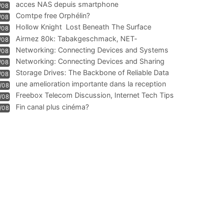
acces NAS depuis smartphone
/08
Comtpe free Orphélin?
/08
Hollow Knight  Lost Beneath The Surface
/08
Airmez 80k: Tabakgeschmack, NET-
/08
Technologie und Leistung im
Networking: Connecting Devices and Systems
/08
Networking: Connecting Devices and Sharing
/08
Information
Storage Drives: The Backbone of Reliable Data
/08
Management
une amelioration importante dans la reception
/08
WIFI
Freebox Telecom Discussion, Internet Tech Tips
/08
Communi
Fin canal plus cinéma?
/08