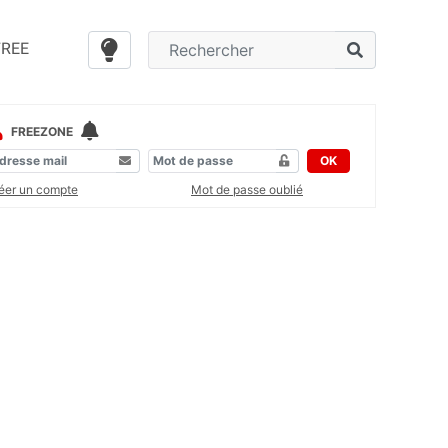
FREE
FREEZONE
OK
éer un compte
Mot de passe oublié