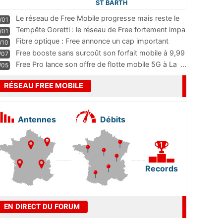
ST BARTH
Le réseau de Free Mobile progresse mais reste le
/01
m
...
Tempête Goretti : le réseau de Free fortement impa
/01
...
Fibre optique : Free annonce un cap important
/10
pass
...
Free booste sans surcoût son forfait mobile à 9,99
/07
...
Free Pro lance son offre de flotte mobile 5G à La
...
/05
RÉSEAU FREE MOBILE
Antennes
Débits
Records
EN DIRECT DU FORUM