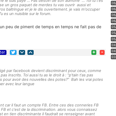
e le suis payé ... Pas besoin de son aumône ... Toi tu t'es
06
e un gros paquet de merdes tu vas ouvrir aussi et
06
os baltringue et je le dis ouvertement. je vais m'occuper
Tu es un nuisible sur le forum.
06
06
r un peu de piment de temps en temps ne fait pas de
05
05
05
04
+
-
04
ter
03
bligé par facebook devient discriminant pour ceux, comme
pas inscrits. Toi aussi tu as le droit à : "p'tain t'as pas
 pour avoir des nouvelles des potes?" Bah les vrai potes
uer avec leur langue
rent car il faut un compte FB. Entre ces des conneries FB
FB et c'est de la discrimination. alors vous connaissez
st en tien discriminante il faudrait se renseigner avant