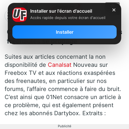
✕
Installer sur l'écran d'accueil
Accès rapide depuis votre écran d'accueil
Canalsat Nouveau : la grogne des
Installer
freenautes se propage
Suites aux articles concernant la non
disponibilité de
Canalsat
Nouveau sur
Freebox TV et aux réactions exaspérées
des freenautes, en particulier sur nos
forums, l’affaire commence à faire du bruit.
C’est ainsi que 01Net consacre un article à
ce problème, qui est également présent
chez les abonnés Dartybox. Extraits :
Publicité