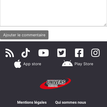
App store
Play Store
Mentions légales
Qui sommes nous