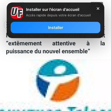
✕
Installer sur l'écran d'accueil
Accès rapide depuis votre écran d'accueil
Rachat de Bouygues Télécom :
Installer
l’Autorité de la Concurrence serait
“extêmement attentive à la
puissance du nouvel ensemble”