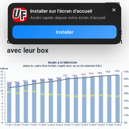
✕
Installer sur l'écran d'accueil
Accès rapide depuis votre écran d'accueil
15 millions de foyers disposent
Installer
désormais d’un accès à la télévision
avec leur box