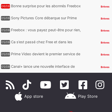
Bonne surprise pour les abonnés Freebox
06/08
Brèves
Ultra, toute la Liga débarque sur Disney+
et c’est inclus
Sony Pictures Core débarque sur Prime
05/08
Brèves
Video avec des centaines de films et 7
jours offerts
Freebox : vous payez peut-être pour rien,
05/08
Brèves
voici comment retrouver et supprimer vos
abonnements TV oubliés
Ca s’est passé chez Free et dans les
05/08
Brèves
télécoms : Free dénonce et agit, un nouvel
appareil pointe le bout de...
Prime Video devient le premier service de
05/08
Brèves
streaming à franchir un nouveau cap en
HDR avec ce lancement
Canal+ lance une nouvelle interface de
05/08
Brèves
navigation sur iOS
App store
Play Store