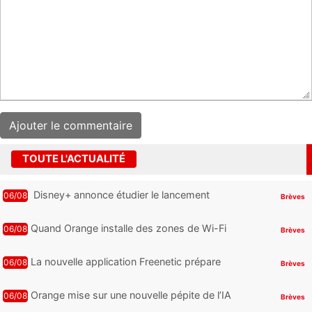
TOUTE L'ACTUALITÉ
Disney+ annonce étudier le lancement
06/08
Brèves
d’une offre gratuite
Quand Orange installe des zones de Wi-Fi
06/08
Brèves
gratuit au Bout du Monde
La nouvelle application Freenetic prépare
06/08
Brèves
son arrivée sur Android et iPhone pour les
abonnés Freebox, testez la
Orange mise sur une nouvelle pépite de l’IA
06/08
Brèves