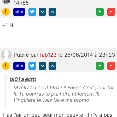
14h55
!
+
-
citer
+1 H
Publié
par
fab123
le 25/06/2014 à 23h23
!
+
-
citer
bl01 a écrit
Myck77 a écrit bl01 !!!! Fonce c'est pour toi
!!! Tu pourras te plaindre utilement !!!
t'inquiete je vais faire ma promo
T'as l'air un peu seul mon pauvre, il n'y a pas