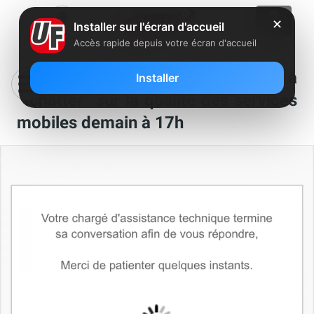
✕
Installer sur l'écran d'accueil
Accès rapide depuis votre écran d'accueil
L’ARCEP invite les consommateur à
Installer
“tchatter” sur la qualité des services
mobiles demain à 17h