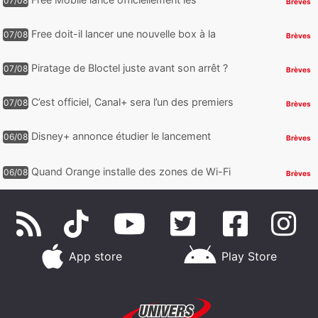
07/08
Brèves
nouveaux Galaxy Z Fold8 et Z Flip8 de
Samsung avec des promos et des
Free doit-il lancer une nouvelle box à la
07/08
Brèves
cadeaux
place de la Freebox Révolution ?
Piratage de Bloctel juste avant son arrêt ?
07/08
Brèves
Jusqu’à 3 millions de numéros de
téléphone auraient fuité
C’est officiel, Canal+ sera l’un des premiers
07/08
Brèves
à proposer des contenus compatibles
Dolby Vision 2
Disney+ annonce étudier le lancement
06/08
Brèves
d’une offre gratuite
Quand Orange installe des zones de Wi-Fi
06/08
Brèves
gratuit au Bout du Monde
App store
Play Store