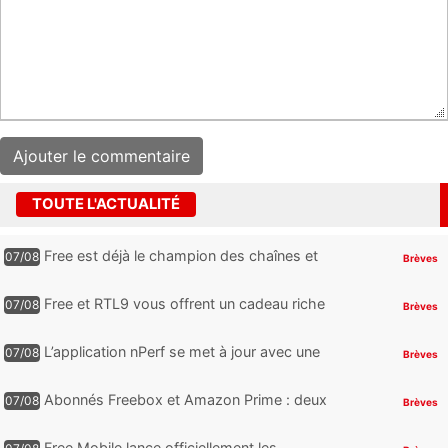
TOUTE L'ACTUALITÉ
Free est déjà le champion des chaînes et
07/08
Brèves
services TV, mais cette analyse révèle qu’il
reste encore au moin...
Free et RTL9 vous offrent un cadeau riche
07/08
Brèves
en sensations fortes, mais il faudra jouer
pour l’obtenir
L’application nPerf se met à jour avec une
07/08
Brèves
nouveauté qui intéressera les abonnés
Free Mobile, Orange, SFR ...
Abonnés Freebox et Amazon Prime : deux
07/08
Brèves
nouveaux jeux PC offerts à récupérer
Free Mobile lance officiellement les