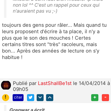
non lol ^^ C'est un rappel pour ceux qui
n'auraient pas vu ;-)
toujours des gens pour râler... Mais quand tu
leurs proposent d'écrire à ta place, il n'y a
plus que le son des mouches ! Certes
certains titres sont "très" racoleurs, mais
bon... Après des années de lecture on s'y
habitue !
Publié
par
LastShallBe1st
le 14/04/2014 à
09h05
!
+
-
citer
Gregwar a écrit