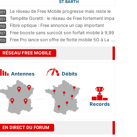
ST BARTH
Le réseau de Free Mobile progresse mais reste le
/01
m
...
Tempête Goretti : le réseau de Free fortement impa
/01
...
Fibre optique : Free annonce un cap important
/10
pass
...
Free booste sans surcoût son forfait mobile à 9,99
/07
...
Free Pro lance son offre de flotte mobile 5G à La
...
/05
RÉSEAU FREE MOBILE
Antennes
Débits
Records
EN DIRECT DU FORUM