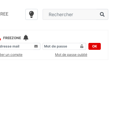
FREE
FREEZONE
OK
éer un compte
Mot de passe oublié