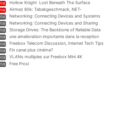
Hollow Knight  Lost Beneath The Surface
/08
Airmez 80k: Tabakgeschmack, NET-
/08
Technologie und Leistung im
Networking: Connecting Devices and Systems
/08
Networking: Connecting Devices and Sharing
/08
Information
Storage Drives: The Backbone of Reliable Data
/08
Management
une amelioration importante dans la reception
/08
WIFI
Freebox Telecom Discussion, Internet Tech Tips
/08
Communi
Fin canal plus cinéma?
/08
VLANs multiples sur Freebox Mini 4K
/08
Free Proxi
/08