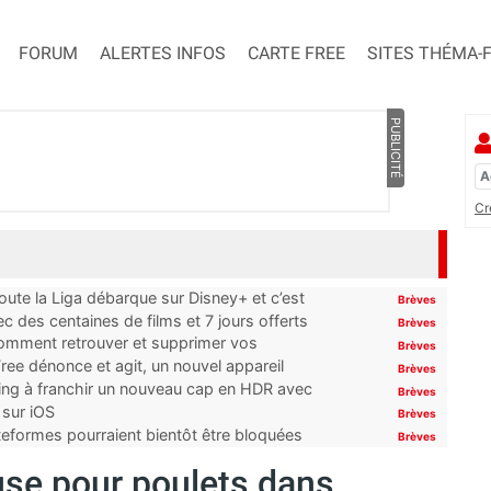
FORUM
ALERTES INFOS
CARTE FREE
SITES THÉMA-
PUBLICITÉ
Cr
oute la Liga débarque sur Disney+ et c’est
Brèves
 des centaines de films et 7 jours offerts
Brèves
 comment retrouver et supprimer vos
Brèves
ree dénonce et agit, un nouvel appareil
Brèves
ming à franchir un nouveau cap en HDR avec
Brèves
 sur iOS
Brèves
ateformes pourraient bientôt être bloquées
Brèves
se pour poulets dans