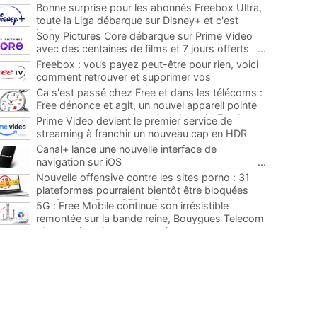
Bonne surprise pour les abonnés Freebox Ultra,
toute la Liga débarque sur Disney+ et c'est
inclus
...
Sony Pictures Core débarque sur Prime Video
avec des centaines de films et 7 jours offerts
...
Freebox : vous payez peut-être pour rien, voici
comment retrouver et supprimer vos
abonnements TV oubliés
...
Ca s'est passé chez Free et dans les télécoms :
Free dénonce et agit, un nouvel appareil pointe
le bout de son nez chez des abonnés Freebox...
Prime Video devient le premier service de
...
streaming à franchir un nouveau cap en HDR
avec ce lancement
...
Canal+ lance une nouvelle interface de
navigation sur iOS
...
Nouvelle offensive contre les sites porno : 31
plateformes pourraient bientôt être bloquées
par Orange, Free, SFR et Bouygues
...
5G : Free Mobile continue son irrésistible
remontée sur la bande reine, Bouygues Telecom
plus que jamais sous pression
...