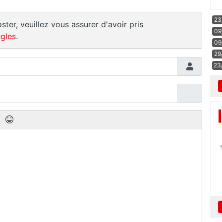
23
ster, veuillez vous assurer d'avoir pris
09
gles
.
09
29
23