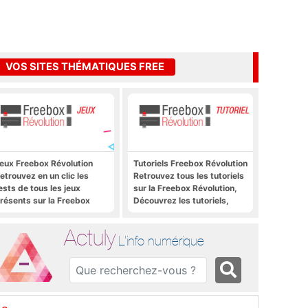
VOS SITES THÉMATIQUES FREE
eux Freebox Révolution
Tutoriels Freebox Révolution
etrouvez en un clic les
Retrouvez tous les tutoriels
ests de tous les jeux
sur la Freebox Révolution,
résents sur la Freebox
Découvrez les tutoriels,
évolution, la box de Free
trucs et astuces pour la
Freebox Révolution,
Actuly
Freebox Server, Freebox
L'info numérique
Player