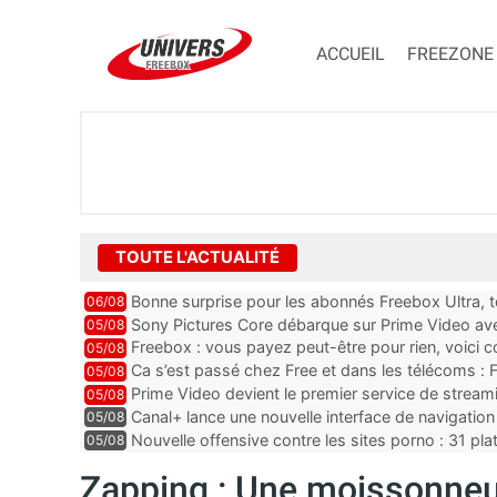
ACCUEIL
FREEZONE
TOUTE L'ACTUALITÉ
Bonne surprise pour les abonnés Freebox Ultra, t
06/08
inclus
Sony Pictures Core débarque sur Prime Video avec
05/08
Freebox : vous payez peut-être pour rien, voici
05/08
abonnements TV oubliés
Ca s’est passé chez Free et dans les télécoms : F
05/08
pointe le bout de...
Prime Video devient le premier service de strea
05/08
ce lancement
Canal+ lance une nouvelle interface de navigation
05/08
Nouvelle offensive contre les sites porno : 31 pl
05/08
par Orange, Free, SF...
Zapping : Une moissonneu