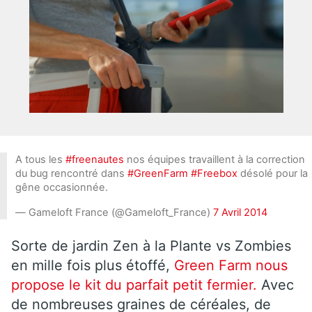
A tous les
#freenautes
nos équipes travaillent à la correction
du bug rencontré dans
#GreenFarm
#Freebox
désolé pour la
gêne occasionnée.
— Gameloft France (@Gameloft_France)
7 Avril 2014
Sorte de jardin Zen à la Plante vs Zombies
en mille fois plus étoffé,
Green Farm nous
propose le kit du parfait petit fermier.
Avec
de nombreuses graines de céréales, de