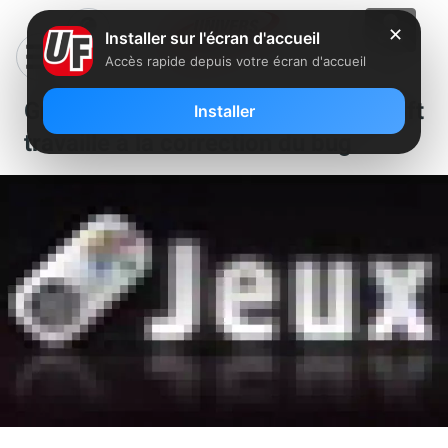
✕
Installer sur l'écran d'accueil
Accès rapide depuis votre écran d'accueil
Green Farm sur Freebox : Gameloft
Installer
travaille à la correction du bug