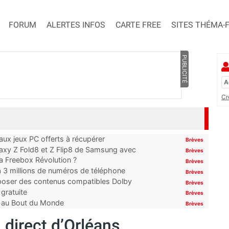
FORUM
ALERTES INFOS
CARTE FREE
SITES THÉMA-
PUBLICITÉ
Cr
x jeux PC offerts à récupérer
Brèves
laxy Z Fold8 et Z Flip8 de Samsung avec
Brèves
 la Freebox Révolution ?
Brèves
’à 3 millions de numéros de téléphone
Brèves
proposer des contenus compatibles Dolby
Brèves
gratuite
Brèves
t au Bout du Monde
Brèves
 direct d’Orléans