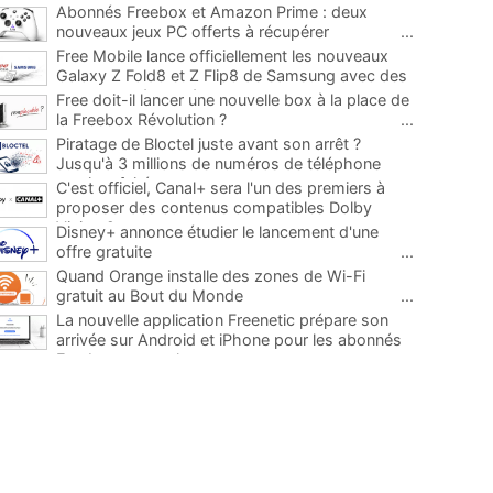
Abonnés Freebox et Amazon Prime : deux
nouveaux jeux PC offerts à récupérer
...
Free Mobile lance officiellement les nouveaux
Galaxy Z Fold8 et Z Flip8 de Samsung avec des
promos et des cadeaux
...
Free doit-il lancer une nouvelle box à la place de
la Freebox Révolution ?
...
Piratage de Bloctel juste avant son arrêt ?
Jusqu'à 3 millions de numéros de téléphone
auraient fuité
...
C'est officiel, Canal+ sera l'un des premiers à
proposer des contenus compatibles Dolby
Vision 2
...
Disney+ annonce étudier le lancement d'une
offre gratuite
...
Quand Orange installe des zones de Wi-Fi
gratuit au Bout du Monde
...
La nouvelle application Freenetic prépare son
arrivée sur Android et iPhone pour les abonnés
Freebox, testez la
...