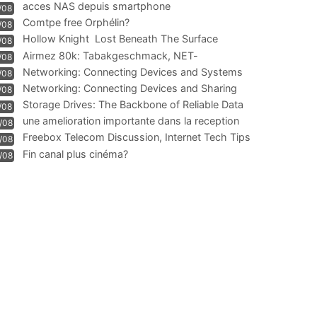
acces NAS depuis smartphone
/08
Comtpe free Orphélin?
/08
Hollow Knight  Lost Beneath The Surface
/08
Airmez 80k: Tabakgeschmack, NET-
/08
Technologie und Leistung im
Networking: Connecting Devices and Systems
/08
Networking: Connecting Devices and Sharing
/08
Information
Storage Drives: The Backbone of Reliable Data
/08
Management
une amelioration importante dans la reception
/08
WIFI
Freebox Telecom Discussion, Internet Tech Tips
/08
Communi
Fin canal plus cinéma?
/08