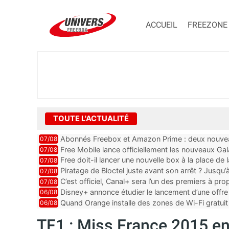
ACCUEIL
FREEZONE
TOUTE L'ACTUALITÉ
Abonnés Freebox et Amazon Prime : deux nouveau
07/08
Free Mobile lance officiellement les nouveaux Ga
07/08
des promos et des cadeaux
Free doit-il lancer une nouvelle box à la place de
07/08
Piratage de Bloctel juste avant son arrêt ? Jusqu
07/08
auraient fuité
C’est officiel, Canal+ sera l’un des premiers à 
07/08
Vision 2
Disney+ annonce étudier le lancement d’une offre 
06/08
Quand Orange installe des zones de Wi-Fi gratui
06/08
TF1 : Miss France 2015 en