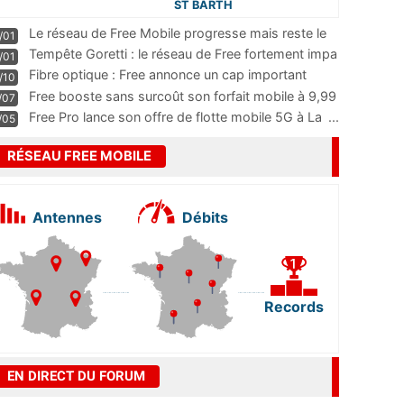
ST BARTH
Le réseau de Free Mobile progresse mais reste le
/01
m
...
Tempête Goretti : le réseau de Free fortement impa
/01
...
Fibre optique : Free annonce un cap important
/10
pass
...
Free booste sans surcoût son forfait mobile à 9,99
/07
...
Free Pro lance son offre de flotte mobile 5G à La
...
/05
RÉSEAU FREE MOBILE
Antennes
Débits
Records
EN DIRECT DU FORUM