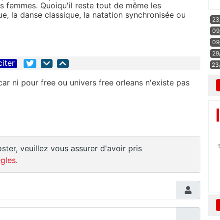
s femmes. Quoiqu'il reste tout de même les
ue, la danse classique, la natation synchronisée ou
23
09
09
29
citer
23
 car ni pour free ou univers free orleans n'existe pas
ster, veuillez vous assurer d'avoir pris
gles
.