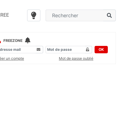
FREE
FREEZONE
OK
éer un compte
Mot de passe oublié